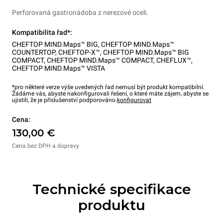
Perforovaná gastronádoba z nerezové oceli.
Kompatibilita řad*:
CHEFTOP MIND.Maps™ BIG
,
CHEFTOP MIND.Maps™
COUNTERTOP
,
CHEFTOP-X™
,
CHEFTOP MIND.Maps™ BIG
COMPACT
,
CHEFTOP MIND.Maps™ COMPACT
,
CHEFLUX™
,
CHEFTOP MIND.Maps™ VISTA
*pro některé verze výše uvedených řad nemusí být produkt kompatibilní.
Žádáme vás, abyste nakonfigurovali řešení, o které máte zájem, abyste se
ujistili, že je příslušenství podporováno.
konfigurovat
Cena:
130,00 €
Cena bez DPH a dopravy
Technické specifikace
produktu