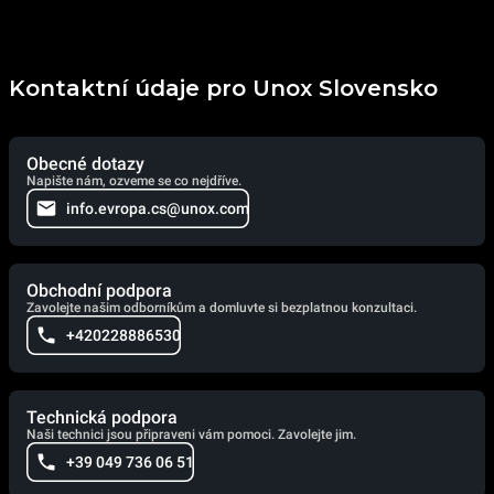
Kontaktní údaje pro Unox Slovensko
Obecné dotazy
Napište nám, ozveme se co nejdříve.
info.evropa.cs@unox.com
Obchodní podpora
Zavolejte našim odborníkům a domluvte si bezplatnou konzultaci.
+420228886530
Technická podpora
Naši technici jsou připraveni vám pomoci. Zavolejte jim.
+39 049 736 06 51