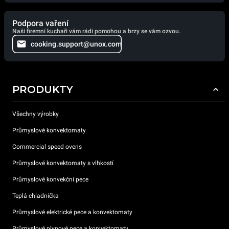
Podpora vaření
Naši firemní kuchaři vám rádi pomohou a brzy se vám ozvou.
cooking.support@unox.com
PRODUKTY
Všechny výrobky
Průmyslové konvektomaty
Commercial speed ovens
Průmyslové konvektomaty s vlhkostí
Průmyslové konvekční pece
Teplá chladnička
Průmyslové elektrické pece a konvektomaty
Průmyslové plynové pece a konvektomaty