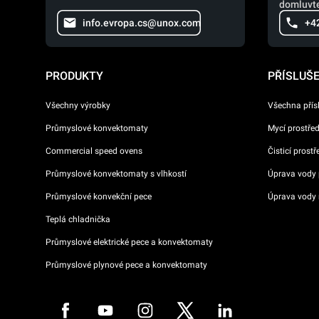
domluvte
info.evropa.cs@unox.com
+4
PRODUKTY
PŘÍSLUŠ
Všechny výrobky
Všechna přís
Průmyslové konvektomaty
Mycí prostře
Commercial speed ovens
Čisticí prost
Průmyslové konvektomaty s vlhkostí
Úprava vody p
Průmyslové konvekční pece
Úprava vody 
Teplá chladnička
Průmyslové elektrické pece a konvektomaty
Průmyslové plynové pece a konvektomaty