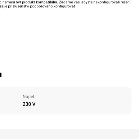
d nemusí být produkt kompatibilní. Žádáme vás, abyste nakonfigurovali řešení,
, že je příslušenství podporováno.
konfigurovat
u
Napětí
230 V