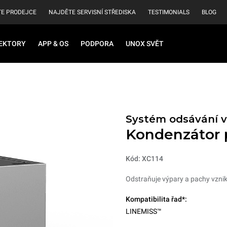
E PRODEJCE
NAJDĚTE SERVISNÍ STŘEDISKA
TESTIMONIALS
BLOG
EKTORY
APP & OS
PODPORA
UNOX SVĚT
Systém odsávání v
Kondenzátor 
Kód: XC114
Odstraňuje výpary a pachy vzniklé
Kompatibilita řad*:
LINEMISS™