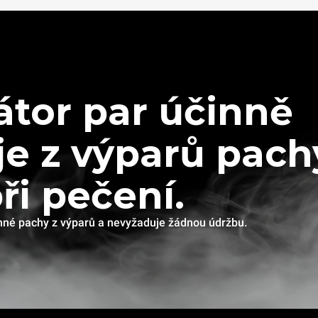
tor par účinně
e z výparů pach
při pečení.
jemné pachy z výparů a nevyžaduje žádnou údržbu.