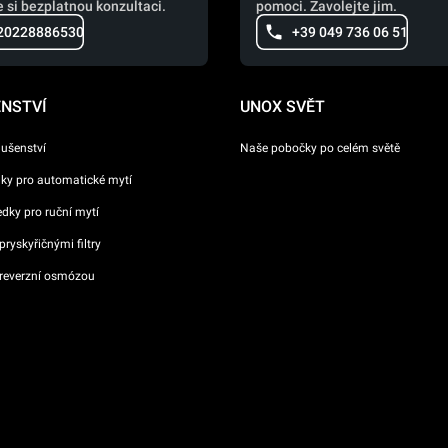
 si bezplatnou konzultaci.
pomoci. Zavolejte jim.
20228886530
+39 049 736 06 51
ENSTVÍ
UNOX SVĚT
lušenství
Naše pobočky po celém světě
dky pro automatické mytí
ředky pro ruční mytí
ryskyřičnými filtry
reverzní osmózou