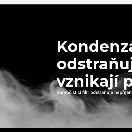
Kondenzá
odstraňuj
vznikají 
Samočisticí filtr odstraňuje nepří