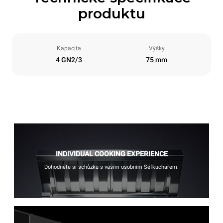
produktu
Kapacita
Výšky
4 GN2/3
75 mm
INDIVIDUAL COOKING EXPERIENCE
Dohodněte si schůzku s vaším osobním Šéfkuchařem.