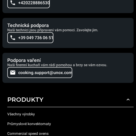
+420228886530
Technická podpora
Naši technici jsou připraveni vám pomoci. Zavolejte jim.
+39 049 736 06 51
Podpora vaření
Naši firemní kuchaři vám rádi pomohou a brzy se vám ozvou.
cooking.support@unox.com
PRODUKTY
Všechny výrobky
Průmyslové konvektomaty
Commercial speed ovens