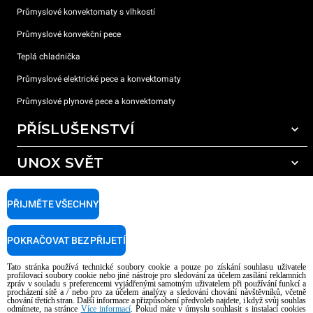
Průmyslové konvektomaty s vlhkostí
Průmyslové konvekční pece
Teplá chladnička
Průmyslové elektrické pece a konvektomaty
Průmyslové plynové pece a konvektomaty
PŘÍSLUŠENSTVÍ
UNOX SVĚT
Všechna příslušenství
Mycí prostředky pro automatické mytí
PODPORA
Naše pobočky po celém světě
PŘIJMĚTE VŠECHNY
Čisticí prostředky pro ruční mytí
Úprava vody pryskyřičnými filtry
Záruka Unox
POKRAČOVAT BEZ PŘIJETÍ
Úprava vody reverzní osmózou
Najděte Prodejce
Tato stránka používá technické soubory cookie a pouze po získání souhlasu uživatele
Najděte Servisní Střediska
profilovací soubory cookie nebo jiné nástroje pro sledování za účelem zasílání reklamních
zpráv v souladu s preferencemi vyjádřenými samotným uživatelem při používání funkcí a
AI Content Disclaimer
Privacy policy
Cookie policy
procházení sítě a / nebo pro za účelem analýzy a sledování chování návštěvníků, včetně
chování třetích stran. Další informace a přizpůsobení předvoleb najdete, i když svůj souhlas
Copyright 2026 UNOX S.p.A. Všechna práva vyhrazena. Reg. Imp. Padova n °
odmítnete, na stránce
Více informací
. Pokud máte v úmyslu souhlasit s instalací cookies