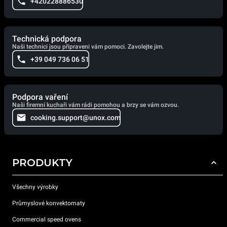
+420228886530
Technická podpora
Naši technici jsou připraveni vám pomoci. Zavolejte jim.
+39 049 736 06 51
Podpora vaření
Naši firemní kuchaři vám rádi pomohou a brzy se vám ozvou.
cooking.support@unox.com
PRODUKTY
Všechny výrobky
Průmyslové konvektomaty
Commercial speed ovens