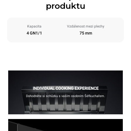
produktu
Kapacita
Vzdálenost mezi plechy
4 GN1/1
75 mm
INDIVIDUAL COOKING EXPERIENCE
Dohodněte si schůzku s vaším osobním Šéfkuchařem.