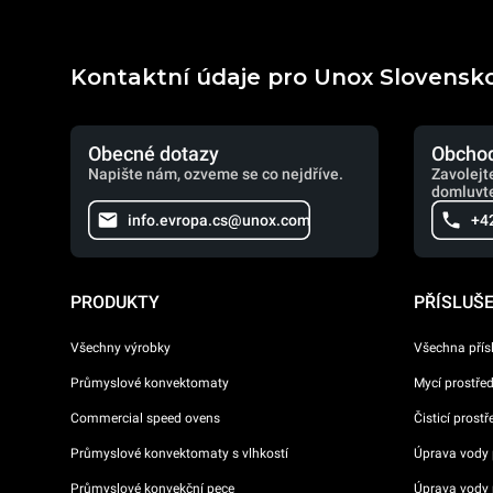
Kontaktní údaje pro Unox Slovensk
Obecné dotazy
Obchod
Napište nám, ozveme se co nejdříve.
Zavolejt
domluvte
info.evropa.cs@unox.com
+4
PRODUKTY
PŘÍSLUŠ
Všechny výrobky
Všechna přís
Průmyslové konvektomaty
Mycí prostře
Commercial speed ovens
Čisticí prost
Průmyslové konvektomaty s vlhkostí
Úprava vody p
Průmyslové konvekční pece
Úprava vody 