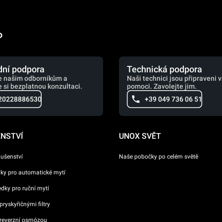
o
ní podpora
Technická podpora
e našim odborníkům a
Naši technici jsou připraveni 
 si bezplatnou konzultaci.
pomoci. Zavolejte jim.
20228886530
+39 049 736 06 51
ENSTVÍ
UNOX SVĚT
lušenství
Naše pobočky po celém světě
dky pro automatické mytí
ředky pro ruční mytí
ryskyřičnými filtry
reverzní osmózou