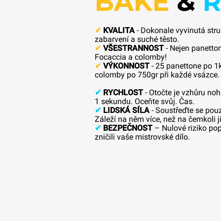
BAKE
&
R
✔
KVALITA
- Dokonale vyvinutá stru
zabarvení a suché těsto.
✔
VŠESTRANNOST
- Nejen panetto
Focaccia a colomby!
✔
VÝKONNOST
- 25 panettone po 1
colomby po 750gr při každé vsázce.
✔
RYCHLOST
- Otočte je vzhůru n
1 sekundu. Oceňte svůj. Čas.
✔
LIDSKÁ SÍLA
- Soustřeďte se pou
Záleží na něm více, než na čemkoli 
✔
BEZPEČNOST
– Nulové riziko pop
zničili vaše mistrovské dílo.