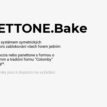
ETTONE.Bake
e systémem symetrických
 pro zablokování všech forem jedním
accia nebo panettone s formou o
mm a tradiční formu “Colomby“
r*.
měry jsou k dispozici na vyžádání.