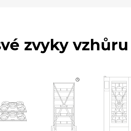
své zvyky vzhůr