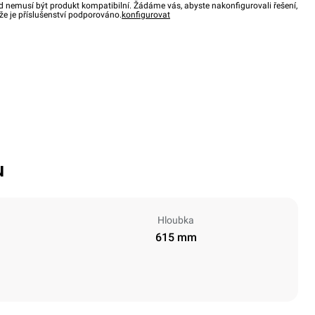
d nemusí být produkt kompatibilní. Žádáme vás, abyste nakonfigurovali řešení,
, že je příslušenství podporováno.
konfigurovat
u
Hloubka
615 mm