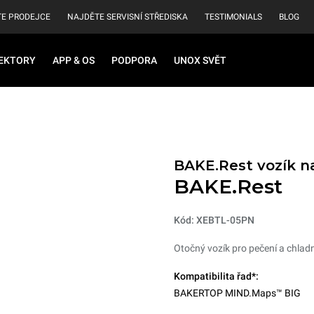
E PRODEJCE
NAJDĚTE SERVISNÍ STŘEDISKA
TESTIMONIALS
BLOG
EKTORY
APP & OS
PODPORA
UNOX SVĚT
BAKE.Rest vozík n
BAKE.Rest
Kód: XEBTL-05PN
Otočný vozík pro pečení a chlad
Kompatibilita řad*:
BAKERTOP MIND.Maps™ BIG