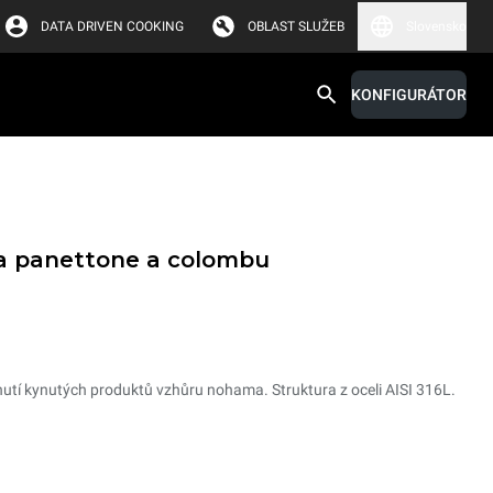
DATA DRIVEN COOKING
OBLAST SLUŽEB
Slovensko
KONFIGURÁTOR
a panettone a colombu
nutí kynutých produktů vzhůru nohama. Struktura z oceli AISI 316L.