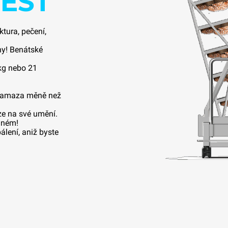
EST
ktura, pečení,
ny! Benátské
kg nebo 21
ohamaza měně než
ze na své umění.
jiném!
álení, aniž byste