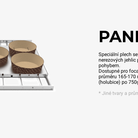
PAN
Speciální plech s
nerezových jehlic
pohybem.
Dostupné pro foc
průměru 165-170 
(holubice) po 750g
* Jiné tvary a prů