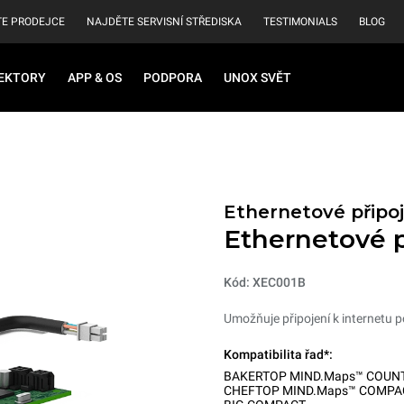
E PRODEJCE
NAJDĚTE SERVISNÍ STŘEDISKA
TESTIMONIALS
BLOG
EKTORY
APP & OS
PODPORA
UNOX SVĚT
Ethernetové připoj
Ethernetové p
Kód: XEC001B
Umožňuje připojení k internetu 
Kompatibilita řad*:
BAKERTOP MIND.Maps™ COUN
CHEFTOP MIND.Maps™ COMPA