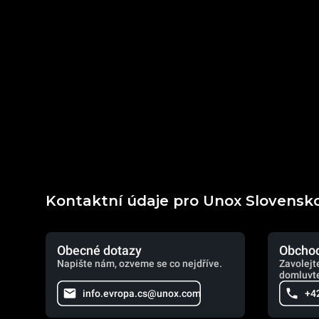
Kontaktní údaje pro Unox Slovensk
Obecné dotazy
Obchod
Napište nám, ozveme se co nejdříve.
Zavolejt
domluvte
info.evropa.cs@unox.com
+4