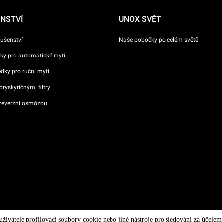
ENSTVÍ
UNOX SVĚT
lušenství
Naše pobočky po celém světě
dky pro automatické mytí
ředky pro ruční mytí
ryskyřičnými filtry
reverzní osmózou
va n °
 uživatele profilovací soubory cookie nebo jiné nástroje pro sledování za účel
/ CF