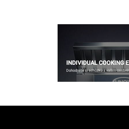
INDIVIDUAL COOKING 
Dohodněte si schůzku s vaším osobn