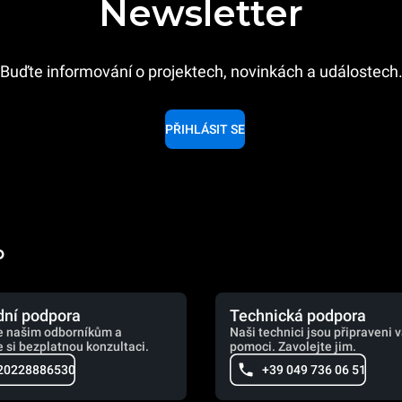
Newsletter
Buďte informování o projektech, novinkách a událostech
PŘIHLÁSIT SE
o
ní podpora
Technická podpora
e našim odborníkům a
Naši technici jsou připraveni 
 si bezplatnou konzultaci.
pomoci. Zavolejte jim.
20228886530
+39 049 736 06 51