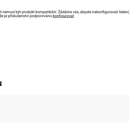
d nemusí být produkt kompatibilní. Žádáme vás, abyste nakonfigurovali řešení,
, že je příslušenství podporováno.
konfigurovat
u