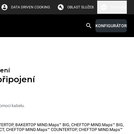
DATA DRIVEN COOKING
OBLAST SLUŽEB
Slovensko
KONFIGURÁTOR
ení
řipojení
pomocí kabelu.
TERTOP
,
BAKERTOP MIND.Maps™ BIG
,
CHEFTOP MIND.Maps™ BIG
,
CT
,
CHEFTOP MIND.Maps™ COUNTERTOP
,
CHEFTOP MIND.Maps™