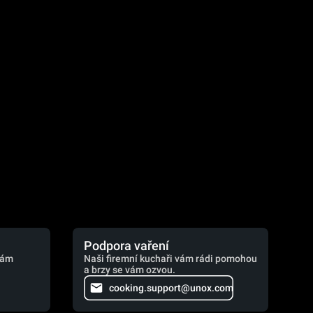
.
Podpora vaření
vám
Naši firemní kuchaři vám rádi pomohou
a brzy se vám ozvou.
cooking.support@unox.com