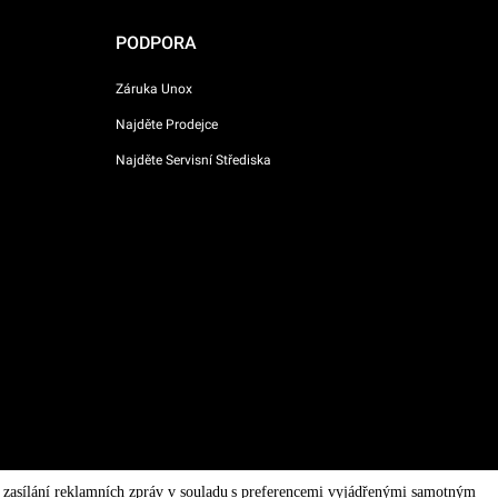
PODPORA
Záruka Unox
Najděte Prodejce
Najděte Servisní Střediska
em zasílání reklamních zpráv v souladu s preferencemi vyjádřenými samotným
AI Content Disclaimer
Privacy policy
Cookie policy