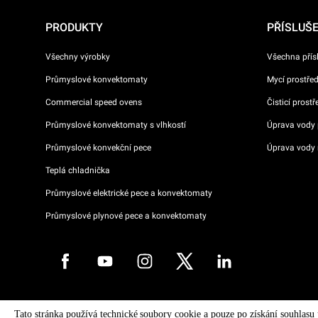
PRODUKTY
PŘÍSLUŠ
Všechny výrobky
Všechna přís
Průmyslové konvektomaty
Mycí prostře
Commercial speed ovens
Čisticí prost
Průmyslové konvektomaty s vlhkostí
Úprava vody p
Průmyslové konvekční pece
Úprava vody 
Teplá chladnička
Průmyslové elektrické pece a konvektomaty
Průmyslové plynové pece a konvektomaty
Copyright 2026 UNOX S.p.A. Všechna práva vyhrazena. Reg. Imp. Pado
Tato stránka používá technické soubory cookie a pouze po získání souhlasu
04230750285 - REA Padova 372835 - Cap. Soc. 5.000.000 € iv - P.IVA 