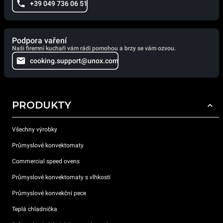
+39 049 736 06 51
Podpora vaření
Naši firemní kuchaři vám rádi pomohou a brzy se vám ozvou.
cooking.support@unox.com
PRODUKTY
Všechny výrobky
Průmyslové konvektomaty
Commercial speed ovens
Průmyslové konvektomaty s vlhkostí
Průmyslové konvekční pece
Teplá chladnička