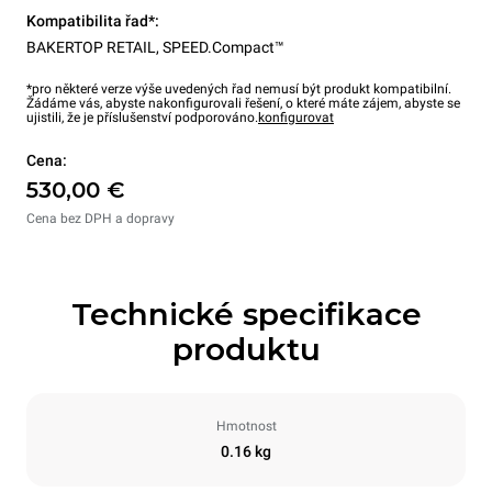
Kompatibilita řad*:
BAKERTOP RETAIL
,
SPEED.Compact™
*pro některé verze výše uvedených řad nemusí být produkt kompatibilní.
Žádáme vás, abyste nakonfigurovali řešení, o které máte zájem, abyste se
ujistili, že je příslušenství podporováno.
konfigurovat
Cena:
530,00 €
Cena bez DPH a dopravy
Technické specifikace
produktu
Hmotnost
0.16 kg