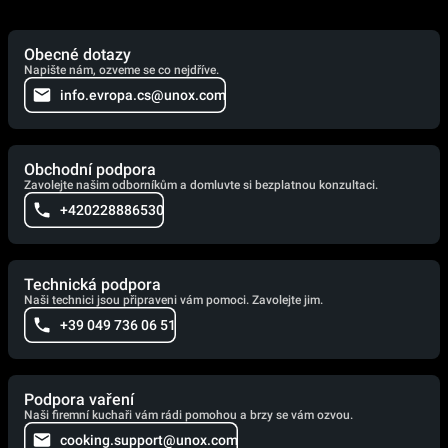
Obecné dotazy
Napište nám, ozveme se co nejdříve.
info.evropa.cs@unox.com
Obchodní podpora
Zavolejte našim odborníkům a domluvte si bezplatnou konzultaci.
+420228886530
Technická podpora
Naši technici jsou připraveni vám pomoci. Zavolejte jim.
+39 049 736 06 51
Podpora vaření
Naši firemní kuchaři vám rádi pomohou a brzy se vám ozvou.
cooking.support@unox.com