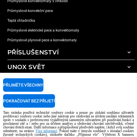
Průmyslové konvektomaty s vlhkostí
Průmyslové konvekční pece
Teplá chladnička
Průmyslové elektrické pece a konvektomaty
Průmyslové plynové pece a konvektomaty
PŘÍSLUŠENSTVÍ
UNOX SVĚT
Všechna příslušenství
Mycí prostředky pro automatické mytí
PODPORA
Naše pobočky po celém světě
PŘIJMĚTE VŠECHNY
Čisticí prostředky pro ruční mytí
Úprava vody pryskyřičnými filtry
Záruka Unox
POKRAČOVAT BEZ PŘIJETÍ
Úprava vody reverzní osmózou
Najděte Prodejce
Tato stránka používá technické soubory cookie a pouze po získání souhlasu uživatele
Najděte Servisní Střediska
profilovací soubory cookie nebo jiné nástroje pro sledování za účelem zasílání reklamních
zpráv v souladu s preferencemi vyjádřenými samotným uživatelem při používání funkcí a
AI Content Disclaimer
Privacy policy
Cookie policy
procházení sítě a / nebo pro za účelem analýzy a sledování chování návštěvníků, včetně
chování třetích stran. Další informace a přizpůsobení předvoleb najdete, i když svůj souhlas
Copyright 2026 UNOX S.p.A. Všechna práva vyhrazena. Reg. Imp. Padova n °
odmítnete, na stránce
Více informací
. Pokud máte v úmyslu souhlasit s instalací cookies
04230750285 - REA Padova 372835 - Cap. Soc. 5.000.000 € iv - P.IVA / CF
(kromě technických cookies), stiskněte tlačítko „Přijmout vše“. Výběrem X banneru