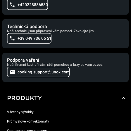
+420228886530
Technická podpora
Naši technici jsou připraveni vám pomoci. Zavolejte jim.
+39 049 736 06 51
Podpora vaření
Naši firemní kuchaři vám rádi pomohou a brzy se vám ozvou.
cooking.support@unox.com
PRODUKTY
Všechny výrobky
Průmyslové konvektomaty
Commercial speed ovens