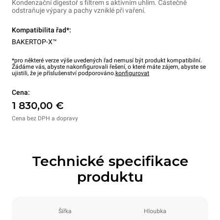
Kondenzační digestoř s filtrem s aktivním uhlím. Částečně
odstraňuje výpary a pachy vzniklé při vaření.
Kompatibilita řad*:
BAKERTOP-X™
*pro některé verze výše uvedených řad nemusí být produkt kompatibilní.
Žádáme vás, abyste nakonfigurovali řešení, o které máte zájem, abyste se
ujistili, že je příslušenství podporováno.
konfigurovat
Cena:
1 830,00 €
Cena bez DPH a dopravy
Technické specifikace
produktu
Šířka
Hloubka