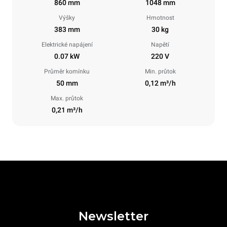
860 mm
1048 mm
Výšky
Hmotnost
383 mm
30 kg
Elektrické napájení
Napětí
0.07 kW
220 V
Průměr komínku
Min. průtok
50 mm
0,12 m³/h
Max. průtok
0,21 m³/h
Newsletter