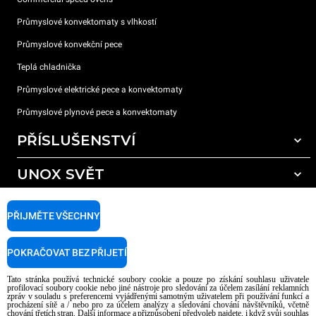
Průmyslové konvektomaty s vlhkostí
Průmyslové konvekční pece
Teplá chladnička
Průmyslové elektrické pece a konvektomaty
Průmyslové plynové pece a konvektomaty
PŘÍSLUŠENSTVÍ
UNOX SVĚT
Všechna příslušenství
Mycí prostředky pro automatické mytí
PODPORA
Naše pobočky po celém světě
PŘIJMĚTE VŠECHNY
Čisticí prostředky pro ruční mytí
Úprava vody pryskyřičnými filtry
Záruka Unox
POKRAČOVAT BEZ PŘIJETÍ
Úprava vody reverzní osmózou
Najděte Prodejce
Tato stránka používá technické soubory cookie a pouze po získání souhlasu uživatele
Najděte Servisní Střediska
profilovací soubory cookie nebo jiné nástroje pro sledování za účelem zasílání reklamních
zpráv v souladu s preferencemi vyjádřenými samotným uživatelem při používání funkcí a
AI Content Disclaimer
Privacy policy
Cookie policy
procházení sítě a / nebo pro za účelem analýzy a sledování chování návštěvníků, včetně
chování třetích stran. Další informace a přizpůsobení předvoleb najdete, i když svůj souhlas