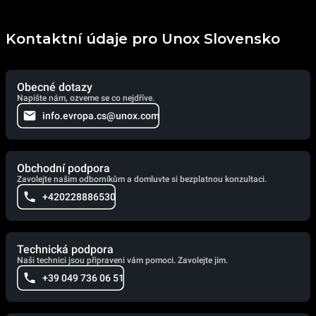
Kontaktní údaje pro Unox Slovensko
Obecné dotazy
Napište nám, ozveme se co nejdříve.
info.evropa.cs@unox.com
Obchodní podpora
Zavolejte našim odborníkům a domluvte si bezplatnou konzultaci.
+420228886530
Technická podpora
Naši technici jsou připraveni vám pomoci. Zavolejte jim.
+39 049 736 06 51