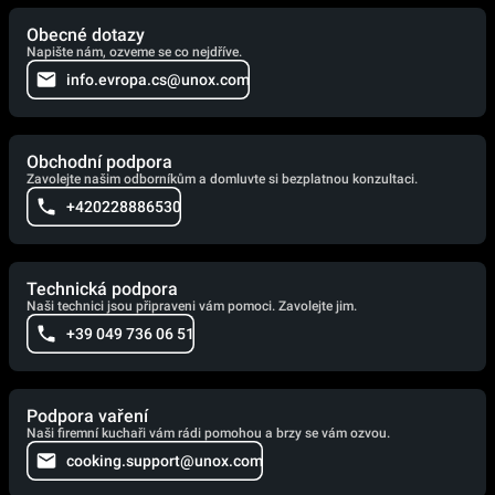
Obecné dotazy
Napište nám, ozveme se co nejdříve.
info.evropa.cs@unox.com
Obchodní podpora
Zavolejte našim odborníkům a domluvte si bezplatnou konzultaci.
+420228886530
Technická podpora
Naši technici jsou připraveni vám pomoci. Zavolejte jim.
+39 049 736 06 51
Podpora vaření
Naši firemní kuchaři vám rádi pomohou a brzy se vám ozvou.
cooking.support@unox.com