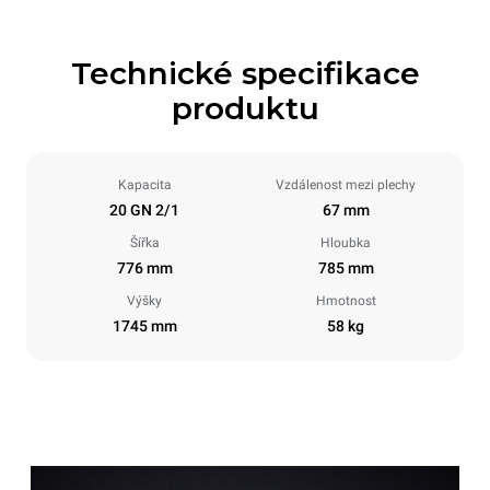
Technické specifikace
produktu
Kapacita
Vzdálenost mezi plechy
20 GN 2/1
67 mm
Šířka
Hloubka
776 mm
785 mm
Výšky
Hmotnost
1745 mm
58 kg