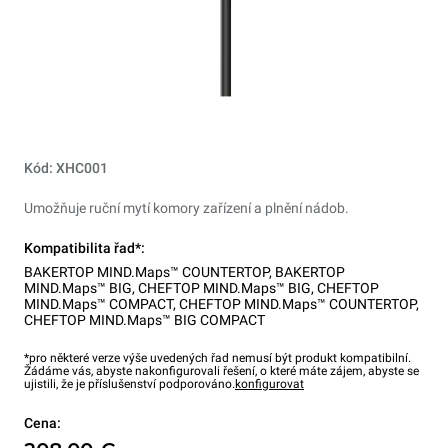
Kód: XHC001
Umožňuje ruční mytí komory zařízení a plnění nádob.
Kompatibilita řad*:
BAKERTOP MIND.Maps™ COUNTERTOP
,
BAKERTOP
MIND.Maps™ BIG
,
CHEFTOP MIND.Maps™ BIG
,
CHEFTOP
MIND.Maps™ COMPACT
,
CHEFTOP MIND.Maps™ COUNTERTOP
,
CHEFTOP MIND.Maps™ BIG COMPACT
*pro některé verze výše uvedených řad nemusí být produkt kompatibilní.
Žádáme vás, abyste nakonfigurovali řešení, o které máte zájem, abyste se
ujistili, že je příslušenství podporováno.
konfigurovat
Cena: