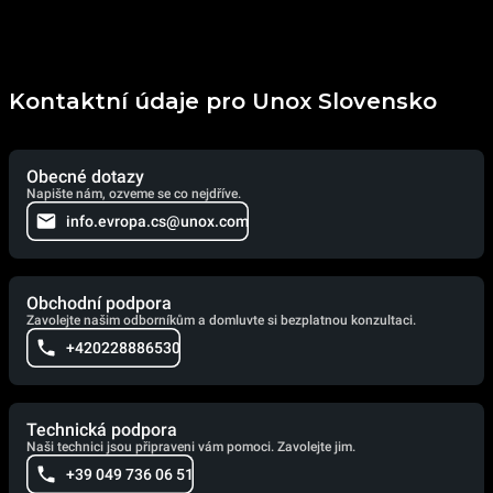
Kontaktní údaje pro Unox Slovensko
Obecné dotazy
Napište nám, ozveme se co nejdříve.
info.evropa.cs@unox.com
Obchodní podpora
Zavolejte našim odborníkům a domluvte si bezplatnou konzultaci.
+420228886530
Technická podpora
Naši technici jsou připraveni vám pomoci. Zavolejte jim.
+39 049 736 06 51