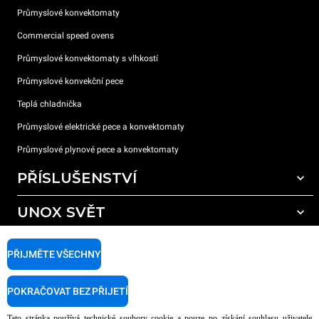
Průmyslové konvektomaty
Commercial speed ovens
Průmyslové konvektomaty s vlhkostí
Průmyslové konvekční pece
Teplá chladnička
Průmyslové elektrické pece a konvektomaty
Průmyslové plynové pece a konvektomaty
PŘÍSLUŠENSTVÍ
UNOX SVĚT
Všechna příslušenství
Mycí prostředky pro automatické mytí
PODPORA
Naše pobočky po celém světě
PŘIJMĚTE VŠECHNY
Čisticí prostředky pro ruční mytí
Úprava vody pryskyřičnými filtry
Záruka Unox
POKRAČOVAT BEZ PŘIJETÍ
Úprava vody reverzní osmózou
Najděte Prodejce
Tato stránka používá technické soubory cookie a pouze po získání souhlasu uživatele