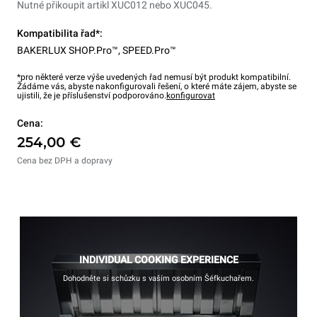
Nutné přikoupit artikl XUC012 nebo XUC045.
Kompatibilita řad*:
BAKERLUX SHOP.Pro™
,
SPEED.Pro™
*pro některé verze výše uvedených řad nemusí být produkt kompatibilní.
Žádáme vás, abyste nakonfigurovali řešení, o které máte zájem, abyste se
ujistili, že je příslušenství podporováno.
konfigurovat
Cena:
254,00 €
Cena bez DPH a dopravy
INDIVIDUAL COOKING EXPERIENCE
Dohodněte si schůzku s vaším osobním Šéfkuchařem.