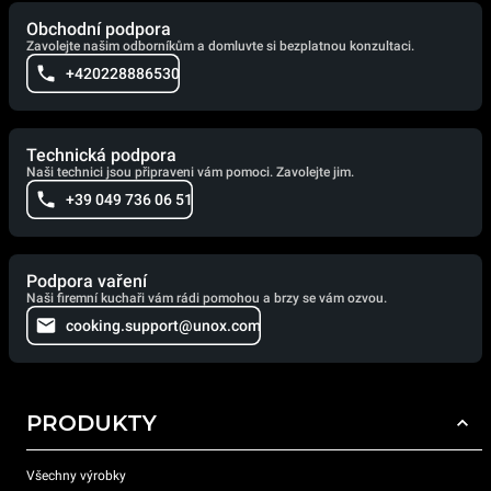
Obchodní podpora
Zavolejte našim odborníkům a domluvte si bezplatnou konzultaci.
+420228886530
Technická podpora
Naši technici jsou připraveni vám pomoci. Zavolejte jim.
+39 049 736 06 51
Podpora vaření
Naši firemní kuchaři vám rádi pomohou a brzy se vám ozvou.
cooking.support@unox.com
PRODUKTY
Všechny výrobky