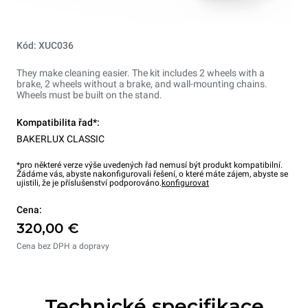
Kód: XUC036
They make cleaning easier. The kit includes 2 wheels with a
brake, 2 wheels without a brake, and wall-mounting chains.
Wheels must be built on the stand.
Kompatibilita řad*:
BAKERLUX CLASSIC
*pro některé verze výše uvedených řad nemusí být produkt kompatibilní.
Žádáme vás, abyste nakonfigurovali řešení, o které máte zájem, abyste se
ujistili, že je příslušenství podporováno.
konfigurovat
Cena:
320,00 €
Cena bez DPH a dopravy
Technické specifikace