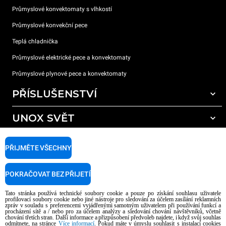
Průmyslové konvektomaty s vlhkostí
Průmyslové konvekční pece
Teplá chladnička
Průmyslové elektrické pece a konvektomaty
Průmyslové plynové pece a konvektomaty
PŘÍSLUŠENSTVÍ
UNOX SVĚT
Všechna příslušenství
Mycí prostředky pro automatické mytí
PODPORA
Naše pobočky po celém světě
PŘIJMĚTE VŠECHNY
Čisticí prostředky pro ruční mytí
Úprava vody pryskyřičnými filtry
Záruka Unox
POKRAČOVAT BEZ PŘIJETÍ
Úprava vody reverzní osmózou
Najděte Prodejce
Tato stránka používá technické soubory cookie a pouze po získání souhlasu uživatele
Najděte Servisní Střediska
profilovací soubory cookie nebo jiné nástroje pro sledování za účelem zasílání reklamních
zpráv v souladu s preferencemi vyjádřenými samotným uživatelem při používání funkcí a
AI Content Disclaimer
Privacy policy
Cookie policy
procházení sítě a / nebo pro za účelem analýzy a sledování chování návštěvníků, včetně
chování třetích stran. Další informace a přizpůsobení předvoleb najdete, i když svůj souhlas
Copyright 2026 UNOX S.p.A. Všechna práva vyhrazena. Reg. Imp. Padova n °
odmítnete, na stránce
Více informací
. Pokud máte v úmyslu souhlasit s instalací cookies