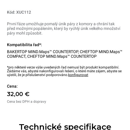
Kód: XUC112
První fáze umožňuje pomalý únik páry z komory a chrání tak
před možnými popálením, který by rychlý únik velkého množství
páry mohl způsobit.
Kompatibilita řad*:
BAKERTOP MIND.Maps™ COUNTERTOP
,
CHEFTOP MIND.Maps™
COMPACT
,
CHEFTOP MIND.Maps™ COUNTERTOP
*pro některé verze výše uvedených řad nemusí být produkt kompatibilní.
Žádáme vás, abyste nakonfigurovali řešení, o které máte zájem, abyste se
ujistili, že je příslušenství podporováno.
konfigurovat
Cena:
32,00 €
Cena bez DPH a dopravy
Technické specifikace