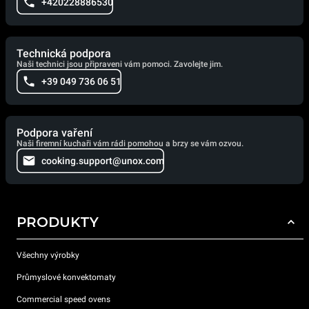
+420228886530
Technická podpora
Naši technici jsou připraveni vám pomoci. Zavolejte jim.
+39 049 736 06 51
Podpora vaření
Naši firemní kuchaři vám rádi pomohou a brzy se vám ozvou.
cooking.support@unox.com
PRODUKTY
Všechny výrobky
Průmyslové konvektomaty
Commercial speed ovens