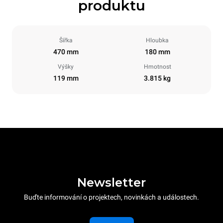
produktu
Šířka
Hloubka
470 mm
180 mm
Výšky
Hmotnost
119 mm
3.815 kg
Newsletter
Buďte informování o projektech, novinkách a událostech.