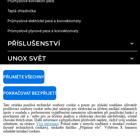
Průmyslové konvekční pece
Teplá chladnička
Průmyslové elektrické pece a konvektomaty
Průmyslové plynové pece a konvektomaty
PŘÍSLUŠENSTVÍ
UNOX SVĚT
Všechna příslušenství
Mycí prostředky pro automatické mytí
PODPORA
Naše pobočky po celém světě
PŘIJMĚTE VŠECHNY
Čisticí prostředky pro ruční mytí
Úprava vody pryskyřičnými filtry
Záruka Unox
POKRAČOVAT BEZ PŘIJETÍ
Úprava vody reverzní osmózou
Najděte Prodejce
Tato stránka používá technické soubory cookie a pouze po získání souhlasu uživatele
Najděte Servisní Střediska
profilovací soubory cookie nebo jiné nástroje pro sledování za účelem zasílání reklamních
zpráv v souladu s preferencemi vyjádřenými samotným uživatelem při používání funkcí a
AI Content Disclaimer
Privacy policy
Cookie policy
procházení sítě a / nebo pro za účelem analýzy a sledování chování návštěvníků, včetně
chování třetích stran. Další informace a přizpůsobení předvoleb najdete, i když svůj souhlas
Copyright 2026 UNOX S.p.A. Všechna práva vyhrazena. Reg. Imp. Padova n °
odmítnete, na stránce
Více informací
. Pokud máte v úmyslu souhlasit s instalací cookies
04230750285 - REA Padova 372835 - Cap. Soc. 5.000.000 € iv - P.IVA / CF
(kromě technických cookies), stiskněte tlačítko „Přijmout vše“. Výběrem X banneru
odmítáte instalaci cookies.
04230750285 - IT WEEE Reg. No. IT08020000000377