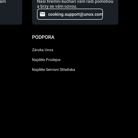
vám
Naši firemní kuchaři vám rádi pomohou
a brzy se vám ozvou.
cooking.support@unox.com
PODPORA
Záruka Unox
Najděte Prodejce
Najděte Servisní Střediska