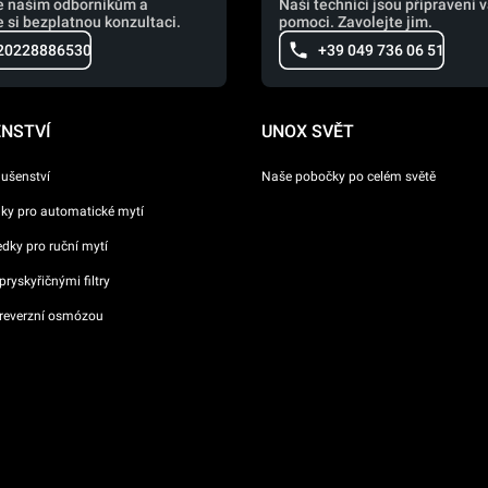
e našim odborníkům a
Naši technici jsou připraveni 
 si bezplatnou konzultaci.
pomoci. Zavolejte jim.
20228886530
+39 049 736 06 51
ENSTVÍ
UNOX SVĚT
lušenství
Naše pobočky po celém světě
dky pro automatické mytí
ředky pro ruční mytí
ryskyřičnými filtry
reverzní osmózou