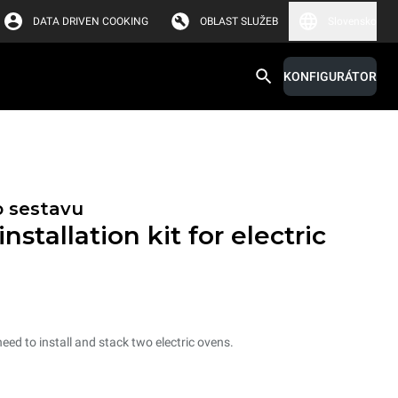
DATA DRIVEN COOKING
OBLAST SLUŽEB
Slovensko
KONFIGURÁTOR
o sestavu
nstallation kit for electric
need to install and stack two electric ovens.