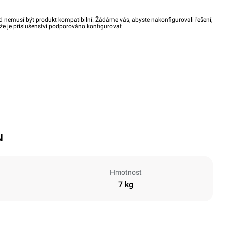
d nemusí být produkt kompatibilní. Žádáme vás, abyste nakonfigurovali řešení,
, že je příslušenství podporováno.
konfigurovat
u
Hmotnost
7 kg