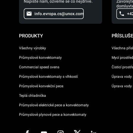
Napište nám, ozveme se co nejdříve.
Zavolejt
domluvte
info.evropa.cs@unox.com
+4
PRODUKTY
PŘÍSLUŠ
Všechny výrobky
Všechna přís
Průmyslové konvektomaty
Mycí prostře
Commercial speed ovens
Čisticí prost
Průmyslové konvektomaty s vlhkostí
Úprava vody p
Průmyslové konvekční pece
Úprava vody 
Teplá chladnička
Průmyslové elektrické pece a konvektomaty
Průmyslové plynové pece a konvektomaty