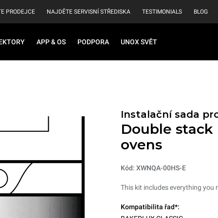
E PRODEJCE
NAJDĚTE SERVISNÍ STŘEDISKA
TESTIMONIALS
BLOG
EKTORY
APP & OS
PODPORA
UNOX SVĚT
Instalační sada pr
Double stack i
ovens
Kód: XWNQA-00HS-E
This kit includes everything you 
Kompatibilita řad*: