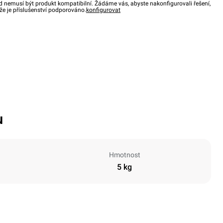
d nemusí být produkt kompatibilní. Žádáme vás, abyste nakonfigurovali řešení,
, že je příslušenství podporováno.
konfigurovat
u
Hmotnost
5 kg