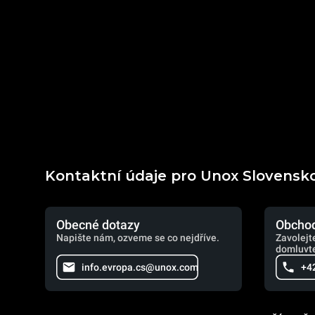
Kontaktní údaje pro Unox Slovensk
Obecné dotazy
Obchod
Napište nám, ozveme se co nejdříve.
Zavolejt
domluvte
info.evropa.cs@unox.com
+4