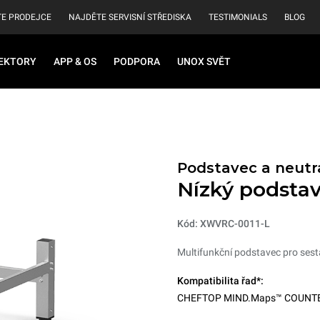
E PRODEJCE
NAJDĚTE SERVISNÍ STŘEDISKA
TESTIMONIALS
BLOG
EKTORY
APP & OS
PODPORA
UNOX SVĚT
Podstavec a neutrá
Nízký podsta
Kód: XWVRC-0011-L
Multifunkční podstavec pro sesta
Kompatibilita řad*:
CHEFTOP MIND.Maps™ COUNT