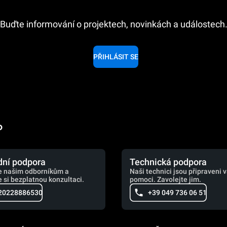
Buďte informování o projektech, novinkách a událostech
PŘIHLÁSIT SE
o
ní podpora
Technická podpora
e našim odborníkům a
Naši technici jsou připraveni 
 si bezplatnou konzultaci.
pomoci. Zavolejte jim.
20228886530
+39 049 736 06 51