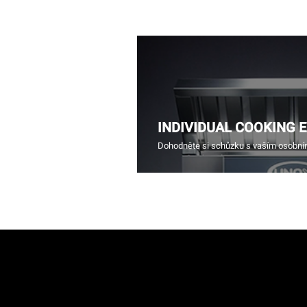
INDIVIDUAL COOKING 
Dohodněte si schůzku s vaším osobn