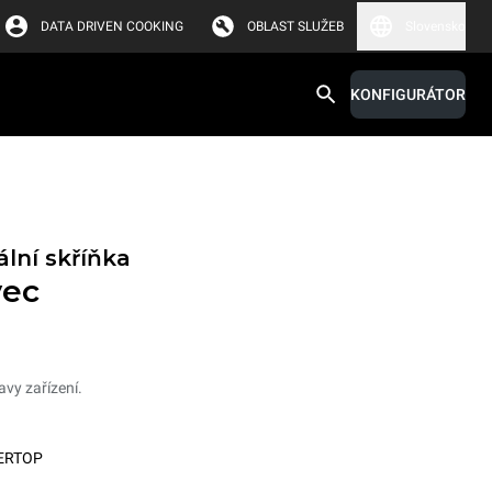
DATA DRIVEN COOKING
OBLAST SLUŽEB
Slovensko
KONFIGURÁTOR
lní skříňka
vec
vy zařízení.
ERTOP