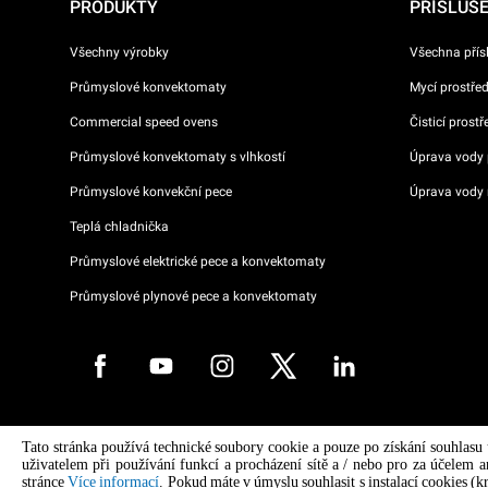
PRODUKTY
PŘÍSLUŠ
Všechny výrobky
Všechna přís
Průmyslové konvektomaty
Mycí prostře
Commercial speed ovens
Čisticí prost
Průmyslové konvektomaty s vlhkostí
Úprava vody p
Průmyslové konvekční pece
Úprava vody 
Teplá chladnička
Průmyslové elektrické pece a konvektomaty
Průmyslové plynové pece a konvektomaty
Copyright 2026 UNOX S.p.A. Všechna práva vyhrazena. Reg. Imp. Pado
Tato stránka používá technické soubory cookie a pouze po získání souhlasu
04230750285 - REA Padova 372835 - Cap. Soc. 5.000.000 € iv - P.IVA 
uživatelem při používání funkcí a procházení sítě a / nebo pro za účelem a
04230750285 - IT WEEE Reg. No. IT08020000000377
stránce
Více informací
. Pokud máte v úmyslu souhlasit s instalací cookies (