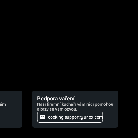
.
Podpora vaření
vám
Naši firemní kuchaři vám rádi pomohou
a brzy se vám ozvou.
cooking.support@unox.com