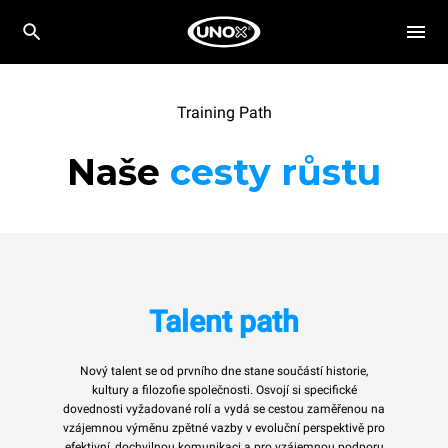
Training Path
Naše
cesty růstu
Talent path
Nový talent se od prvního dne stane součástí historie,
kultury a filozofie společnosti. Osvojí si specifické
dovednosti vyžadované rolí a vydá se cestou zaměřenou na
vzájemnou výměnu zpětné vazby v evoluční perspektivě pro
efektivní, dochvilnou komunikaci a pro vzájemnou podporu