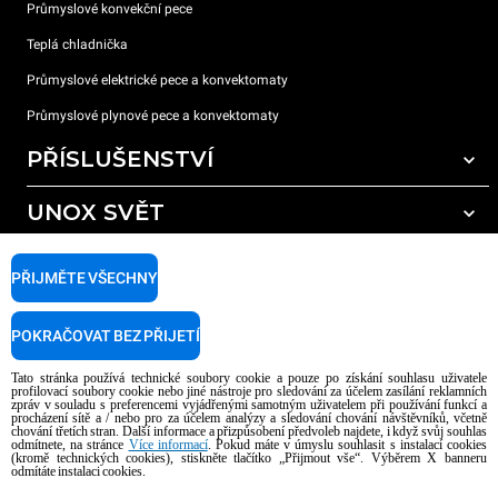
Průmyslové konvekční pece
Teplá chladnička
Průmyslové elektrické pece a konvektomaty
Průmyslové plynové pece a konvektomaty
PŘÍSLUŠENSTVÍ
UNOX SVĚT
Všechna příslušenství
Mycí prostředky pro automatické mytí
PODPORA
Naše pobočky po celém světě
PŘIJMĚTE VŠECHNY
Čisticí prostředky pro ruční mytí
Úprava vody pryskyřičnými filtry
Záruka Unox
POKRAČOVAT BEZ PŘIJETÍ
Úprava vody reverzní osmózou
Najděte Prodejce
Tato stránka používá technické soubory cookie a pouze po získání souhlasu uživatele
Najděte Servisní Střediska
profilovací soubory cookie nebo jiné nástroje pro sledování za účelem zasílání reklamních
zpráv v souladu s preferencemi vyjádřenými samotným uživatelem při používání funkcí a
AI Content Disclaimer
Privacy policy
Cookie policy
procházení sítě a / nebo pro za účelem analýzy a sledování chování návštěvníků, včetně
chování třetích stran. Další informace a přizpůsobení předvoleb najdete, i když svůj souhlas
Copyright 2026 UNOX S.p.A. Všechna práva vyhrazena. Reg. Imp. Padova n °
odmítnete, na stránce
Více informací
. Pokud máte v úmyslu souhlasit s instalací cookies
(kromě technických cookies), stiskněte tlačítko „Přijmout vše“. Výběrem X banneru
04230750285 - REA Padova 372835 - Cap. Soc. 5.000.000 € iv - P.IVA / CF
odmítáte instalaci cookies.
04230750285 - IT WEEE Reg. No. IT08020000000377