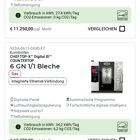
Selbstreinigung
Verbrauch in kWh: 27,4 kWh/Tag
CO2-Emissionen: 0 kg CO2/Tag
€ 11.250,00
VERGLEICHEN
zzgl. MwSt
XEDA-0611-GXRS-ET
Kombiöfen
CHEFTOP-X™
Digital.ID™
COUNTERTOP
6 GN 1/1 Bleche
Gas
Integrierte Ethernet-Verbindung
Digitales Panel
Automatische Programme
Luftfeuchtigkeitsregulierung
Fortschrittliche digitale Intelligenz
Netzwerk und IoT
Selbstreinigung
Verbrauch in kWh: 34,2 kWh/Tag
CO2-Emissionen: 6,2 kg CO2/Tag