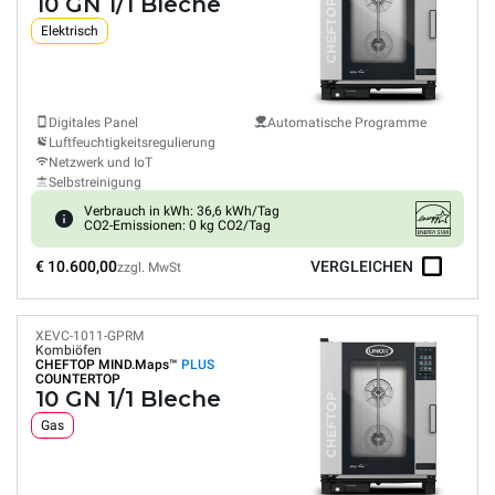
10 GN 1/1 Bleche
Elektrisch
Digitales Panel
Automatische Programme
Luftfeuchtigkeitsregulierung
Netzwerk und IoT
Selbstreinigung
Verbrauch in kWh: 36,6 kWh/Tag
CO2-Emissionen: 0 kg CO2/Tag
€ 10.600,00
VERGLEICHEN
zzgl. MwSt
XEVC-1011-GPRM
Kombiöfen
CHEFTOP MIND.Maps™
PLUS
COUNTERTOP
10 GN 1/1 Bleche
Gas