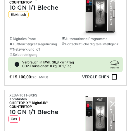
COUNTERTOP
10 GN 1/1 Bleche
Elektrisch
Digitales Panel
Automatische Programme
Luftfeuchtigkeitsregulierung
Fortschrittliche digitale Intelligenz
Netzwerk und IoT
Selbstreinigung
Verbrauch in kWh: 38,8 kWh/Tag
CO2-Emissionen: 0 kg CO2/Tag
€ 15.100,00
VERGLEICHEN
zzgl. MwSt
XEDA-1011-GXRS
Kombiöfen
CHEFTOP-X™
Digital.ID™
COUNTERTOP
10 GN 1/1 Bleche
Gas