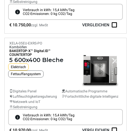
Selbstreinigung
Verbrauch in kWh: 15,4 kWh/Tag
CO2-Emissionen: 0 kg CO2/Tag
€ 10.750,00
VERGLEICHEN
zzgl. MwSt
XELA-05EU-EXRS-PO
Kombiöfen
BAKERTOP-X™
Digital.ID™
COUNTERTOP
5 600x400 Bleche
Elektrisch
Fettauffangsystem
Digitales Panel
Automatische Programme
Luftfeuchtigkeitsregulierung
Fortschrittliche digitale Intelligenz
Netzwerk und IoT
Selbstreinigung
Verbrauch in kWh: 15,4 kWh/Tag
CO2-Emissionen: 0 kg CO2/Tag
€ 10.970,00
VERGLEICHEN
zzgl. MwSt