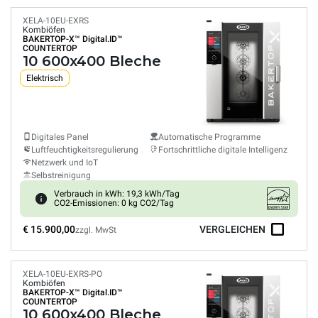
XELA-10EU-EXRS
Kombiöfen
BAKERTOP-X™
Digital.ID™
COUNTERTOP
10 600x400 Bleche
Elektrisch
Digitales Panel
Automatische Programme
Luftfeuchtigkeitsregulierung
Fortschrittliche digitale Intelligenz
Netzwerk und IoT
Selbstreinigung
Verbrauch in kWh: 19,3 kWh/Tag
CO2-Emissionen: 0 kg CO2/Tag
€ 15.900,00
VERGLEICHEN
zzgl. MwSt
XELA-10EU-EXRS-PO
Kombiöfen
BAKERTOP-X™
Digital.ID™
COUNTERTOP
10 600x400 Bleche