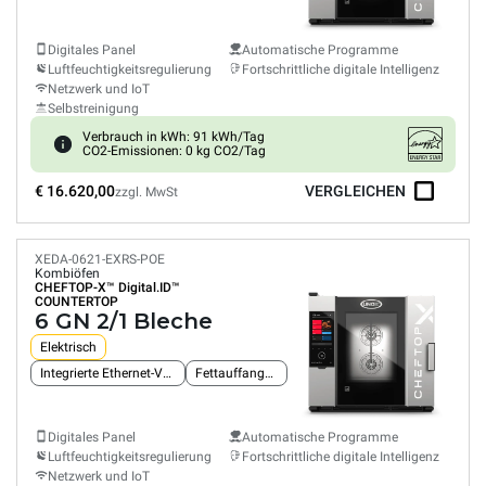
Digitales Panel
Automatische Programme
Luftfeuchtigkeitsregulierung
Fortschrittliche digitale Intelligenz
Netzwerk und IoT
Selbstreinigung
Verbrauch in kWh: 91 kWh/Tag
CO2-Emissionen: 0 kg CO2/Tag
€ 16.620,00
VERGLEICHEN
zzgl. MwSt
XEDA-0621-EXRS-POE
Kombiöfen
CHEFTOP-X™
Digital.ID™
COUNTERTOP
6 GN 2/1 Bleche
Elektrisch
Integrierte Ethernet-Verbindung
Fettauffangsystem
Digitales Panel
Automatische Programme
Luftfeuchtigkeitsregulierung
Fortschrittliche digitale Intelligenz
Netzwerk und IoT