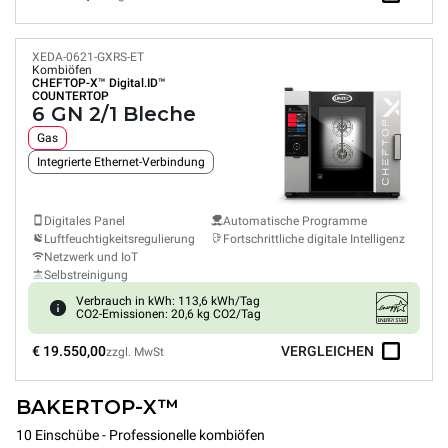
XEDA-0621-GXRS-ET
Kombiöfen
CHEFTOP-X™
Digital.ID™
COUNTERTOP
6 GN 2/1 Bleche
Gas
Integrierte Ethernet-Verbindung
Digitales Panel
Automatische Programme
Luftfeuchtigkeitsregulierung
Fortschrittliche digitale Intelligenz
Netzwerk und IoT
Selbstreinigung
Verbrauch in kWh: 113,6 kWh/Tag
CO2-Emissionen: 20,6 kg CO2/Tag
€ 19.550,00
VERGLEICHEN
zzgl. MwSt
BAKERTOP-X™
10 Einschübe - Professionelle kombiöfen