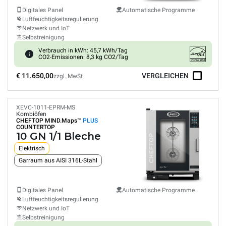
Digitales Panel
Automatische Programme
Luftfeuchtigkeitsregulierung
Netzwerk und IoT
Selbstreinigung
Verbrauch in kWh: 45,7 kWh/Tag
CO2-Emissionen: 8,3 kg CO2/Tag
€ 11.650,00
VERGLEICHEN
zzgl. MwSt
XEVC-1011-EPRM-MS
Kombiöfen
CHEFTOP MIND.Maps™
PLUS
COUNTERTOP
10 GN 1/1 Bleche
Elektrisch
Garraum aus AISI 316L-Stahl
Digitales Panel
Automatische Programme
Luftfeuchtigkeitsregulierung
Netzwerk und IoT
Selbstreinigung