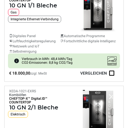
COUNTERTOP
10 GN 1/1 Bleche
Gas
Integrierte Ethernet-Verbindung
Digitales Panel
Automatische Programme
Luftfeuchtigkeitsregulierung
Fortschrittliche digitale Intelligenz
Netzwerk und IoT
Selbstreinigung
Verbrauch in kWh: 48,4 kWh/Tag
CO2-Emissionen: 8,8 kg CO2/Tag
€ 18.000,00
VERGLEICHEN
zzgl. MwSt
XEDA-1021-EXRS
Kombiöfen
CHEFTOP-X™
Digital.ID™
COUNTERTOP
10 GN 2/1 Bleche
Elektrisch