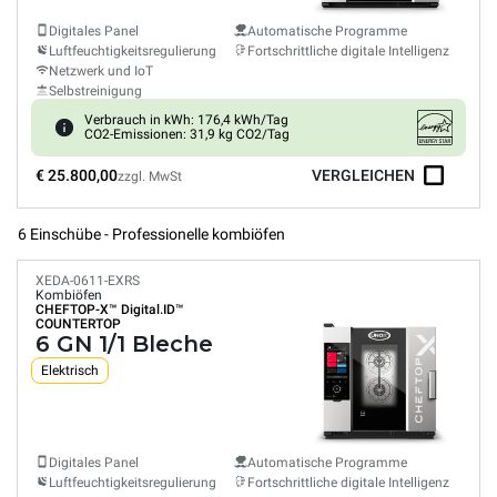
Digitales Panel
Automatische Programme
Luftfeuchtigkeitsregulierung
Fortschrittliche digitale Intelligenz
Netzwerk und IoT
Selbstreinigung
Verbrauch in kWh: 176,4 kWh/Tag
CO2-Emissionen: 31,9 kg CO2/Tag
€ 25.800,00
VERGLEICHEN
zzgl. MwSt
6 Einschübe - Professionelle kombiöfen
XEDA-0611-EXRS
Kombiöfen
CHEFTOP-X™
Digital.ID™
COUNTERTOP
6 GN 1/1 Bleche
Elektrisch
Digitales Panel
Automatische Programme
Luftfeuchtigkeitsregulierung
Fortschrittliche digitale Intelligenz