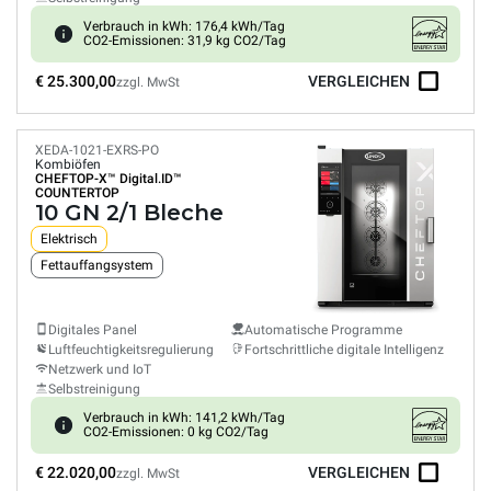
Verbrauch in kWh: 176,4 kWh/Tag
CO2-Emissionen: 31,9 kg CO2/Tag
€ 25.300,00
VERGLEICHEN
zzgl. MwSt
XEDA-1021-EXRS-PO
Kombiöfen
CHEFTOP-X™
Digital.ID™
COUNTERTOP
10 GN 2/1 Bleche
Elektrisch
Fettauffangsystem
Digitales Panel
Automatische Programme
Luftfeuchtigkeitsregulierung
Fortschrittliche digitale Intelligenz
Netzwerk und IoT
Selbstreinigung
Verbrauch in kWh: 141,2 kWh/Tag
CO2-Emissionen: 0 kg CO2/Tag
€ 22.020,00
VERGLEICHEN
zzgl. MwSt