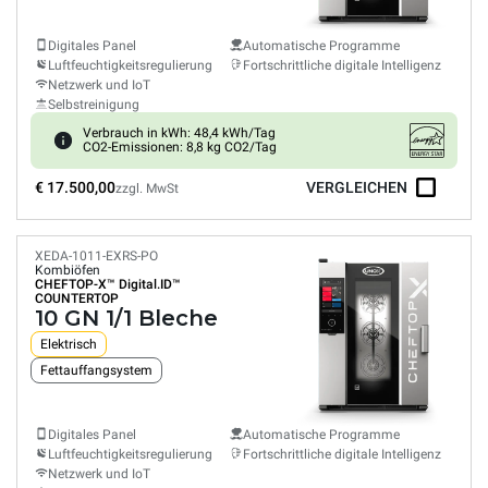
Digitales Panel
Automatische Programme
Luftfeuchtigkeitsregulierung
Fortschrittliche digitale Intelligenz
Netzwerk und IoT
Selbstreinigung
Verbrauch in kWh: 48,4 kWh/Tag
CO2-Emissionen: 8,8 kg CO2/Tag
€ 17.500,00
VERGLEICHEN
zzgl. MwSt
XEDA-1011-EXRS-PO
Kombiöfen
CHEFTOP-X™
Digital.ID™
COUNTERTOP
10 GN 1/1 Bleche
Elektrisch
Fettauffangsystem
Digitales Panel
Automatische Programme
Luftfeuchtigkeitsregulierung
Fortschrittliche digitale Intelligenz
Netzwerk und IoT