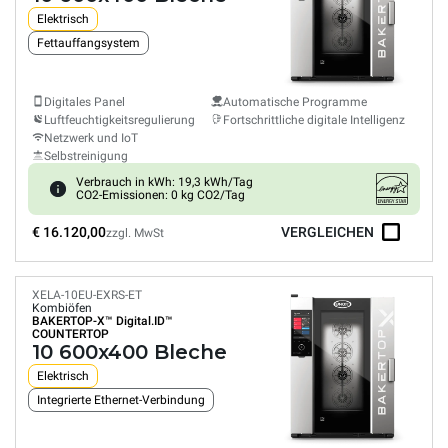
Elektrisch
Fettauffangsystem
Digitales Panel
Automatische Programme
Luftfeuchtigkeitsregulierung
Fortschrittliche digitale Intelligenz
Netzwerk und IoT
Selbstreinigung
Verbrauch in kWh: 19,3 kWh/Tag
CO2-Emissionen: 0 kg CO2/Tag
€ 16.120,00
VERGLEICHEN
zzgl. MwSt
XELA-10EU-EXRS-ET
Kombiöfen
BAKERTOP-X™
Digital.ID™
COUNTERTOP
10 600x400 Bleche
Elektrisch
Integrierte Ethernet-Verbindung