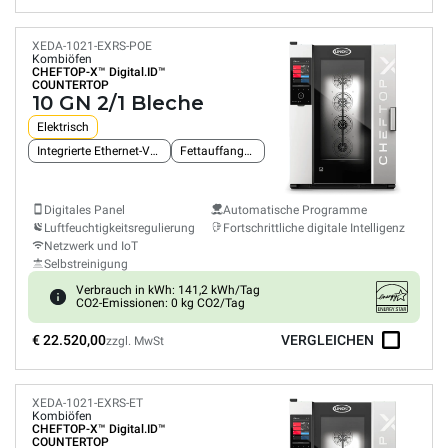
XEDA-1021-EXRS-POE
Kombiöfen
CHEFTOP-X™
Digital.ID™
COUNTERTOP
10 GN 2/1 Bleche
Elektrisch
Integrierte Ethernet-Verbindung
Fettauffangsystem
Digitales Panel
Automatische Programme
Luftfeuchtigkeitsregulierung
Fortschrittliche digitale Intelligenz
Netzwerk und IoT
Selbstreinigung
Verbrauch in kWh: 141,2 kWh/Tag
CO2-Emissionen: 0 kg CO2/Tag
€ 22.520,00
VERGLEICHEN
zzgl. MwSt
XEDA-1021-EXRS-ET
Kombiöfen
CHEFTOP-X™
Digital.ID™
COUNTERTOP