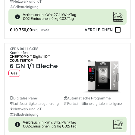
Netzwerk und IoT
Selbstreinigung
Verbrauch in kWh: 27,4 kWh/Tag
CO2-Emissionen: 0 kg CO2/Tag
€ 10.750,00
VERGLEICHEN
zzgl. MwSt
XEDA-0611-GXRS
Kombiöfen
CHEFTOP-X™
Digital.ID™
COUNTERTOP
6 GN 1/1 Bleche
Gas
Digitales Panel
Automatische Programme
Luftfeuchtigkeitsregulierung
Fortschrittliche digitale Intelligenz
Netzwerk und IoT
Selbstreinigung
Verbrauch in kWh: 34,2 kWh/Tag
CO2-Emissionen: 6,2 kg CO2/Tag