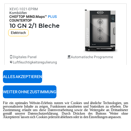
XEVC-1021-EPRM
Kombiöfen
CHEFTOP MIND.Maps™
PLUS
COUNTERTOP
10 GN 2/1 Bleche
Elektrisch
Digitales Panel
Automatische Programme
Luftfeuchtigkeitsregulierung
Netzwerk und IoT
Selbstreinigung
ALLES AKZEPTIEREN
Verbrauch in kWh: 134,1 kWh/Tag
CO2-Emissionen: 0 kg CO2/Tag
WEITER OHNE ZUSTIMMUNG
€ 15.700,00
VERGLEICHEN
zzgl. MwSt
Für ein optimales Website-Erlebnis nutzen wir Cookies und ähnliche Technologien, um
personalisierte Inhalte zu zeigen, Funktionen anzubieten und Statistiken zu erheben. Die
Zustimmung erlaubt uns diese Datenverarbeitung sowie die Weitergabe an Drittanbieter
gemäß unserer Datenschutzerklärung. Durch Drücken des Buttons 'Weiter ohne
XEVC-1021-GPRM
Akzeptieren' lassen sich Cookies jederzeit ablehnen oder in den Einstellungen anpassen.
Kombiöfen
CHEFTOP MIND.Maps™
PLUS
COUNTERTOP