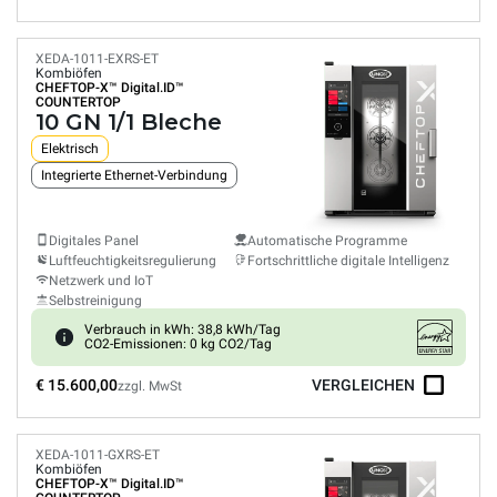
XEDA-1011-EXRS-ET
Kombiöfen
CHEFTOP-X™
Digital.ID™
COUNTERTOP
10 GN 1/1 Bleche
Elektrisch
Integrierte Ethernet-Verbindung
Digitales Panel
Automatische Programme
Luftfeuchtigkeitsregulierung
Fortschrittliche digitale Intelligenz
Netzwerk und IoT
Selbstreinigung
Verbrauch in kWh: 38,8 kWh/Tag
CO2-Emissionen: 0 kg CO2/Tag
€ 15.600,00
VERGLEICHEN
zzgl. MwSt
XEDA-1011-GXRS-ET
Kombiöfen
CHEFTOP-X™
Digital.ID™