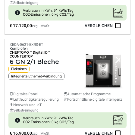
Selbstreinigung
Verbrauch in kWh: 91 kWh/Tag
CO2-Emissionen: 0 kg CO2/Tag
€ 17.120,00
VERGLEICHEN
zzgl. MwSt
XEDA-0621-EXRS-ET
Kombiöfen
CHEFTOP-X™
Digital.ID™
COUNTERTOP
6 GN 2/1 Bleche
Elektrisch
Integrierte Ethernet-Verbindung
Digitales Panel
Automatische Programme
Luftfeuchtigkeitsregulierung
Fortschrittliche digitale Intelligenz
Netzwerk und IoT
Selbstreinigung
Verbrauch in kWh: 91 kWh/Tag
CO2-Emissionen: 0 kg CO2/Tag
€ 16.900,00
VERGLEICHEN
zzgl. MwSt