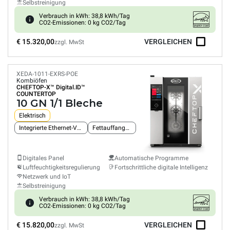
Selbstreinigung
Verbrauch in kWh: 38,8 kWh/Tag
CO2-Emissionen: 0 kg CO2/Tag
€ 15.320,00
VERGLEICHEN
zzgl. MwSt
XEDA-1011-EXRS-POE
Kombiöfen
CHEFTOP-X™
Digital.ID™
COUNTERTOP
10 GN 1/1 Bleche
Elektrisch
Integrierte Ethernet-Verbindung
Fettauffangsystem
Digitales Panel
Automatische Programme
Luftfeuchtigkeitsregulierung
Fortschrittliche digitale Intelligenz
Netzwerk und IoT
Selbstreinigung
Verbrauch in kWh: 38,8 kWh/Tag
CO2-Emissionen: 0 kg CO2/Tag
€ 15.820,00
VERGLEICHEN
zzgl. MwSt