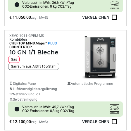
Verbrauch in kWh: 36,6 kWh/Tag
CO2-Emissionen: 0 kg CO2/Tag
€ 11.050,00
VERGLEICHEN
zzgl. MwSt
XEVC-1011-GPRM-MS
Kombiöfen
CHEFTOP MIND.Maps™
PLUS
COUNTERTOP
10 GN 1/1 Bleche
Gas
Garraum aus AISI 316L-Stahl
Digitales Panel
Automatische Programme
Luftfeuchtigkeitsregulierung
Netzwerk und IoT
Selbstreinigung
Verbrauch in kWh: 45,7 kWh/Tag
CO2-Emissionen: 8,3 kg CO2/Tag
€ 12.100,00
VERGLEICHEN
zzgl. MwSt