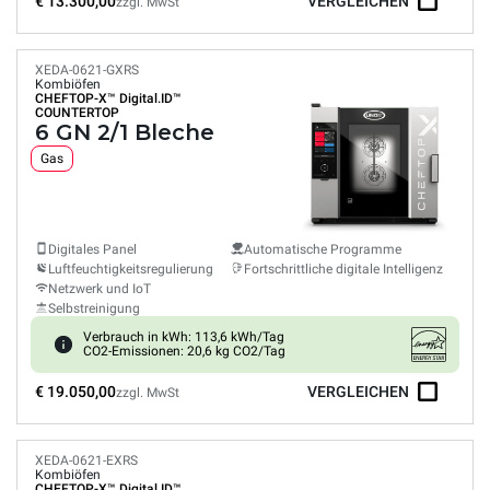
€ 13.300,00
VERGLEICHEN
zzgl. MwSt
XEDA-0621-GXRS
Kombiöfen
CHEFTOP-X™
Digital.ID™
COUNTERTOP
6 GN 2/1 Bleche
Gas
Digitales Panel
Automatische Programme
Luftfeuchtigkeitsregulierung
Fortschrittliche digitale Intelligenz
Netzwerk und IoT
Selbstreinigung
Verbrauch in kWh: 113,6 kWh/Tag
CO2-Emissionen: 20,6 kg CO2/Tag
€ 19.050,00
VERGLEICHEN
zzgl. MwSt
XEDA-0621-EXRS
Kombiöfen
CHEFTOP-X™
Digital.ID™