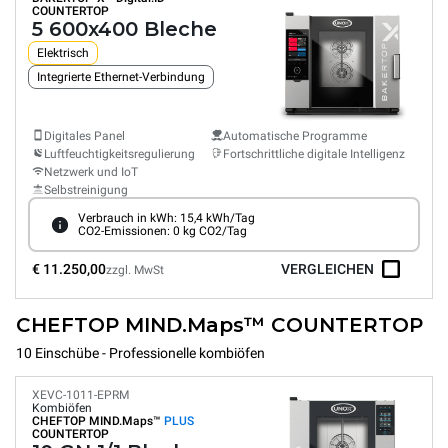
COUNTERTOP
5 600x400 Bleche
Elektrisch
Integrierte Ethernet-Verbindung
Digitales Panel
Automatische Programme
Luftfeuchtigkeitsregulierung
Fortschrittliche digitale Intelligenz
Netzwerk und IoT
Selbstreinigung
Verbrauch in kWh: 15,4 kWh/Tag
CO2-Emissionen: 0 kg CO2/Tag
€ 11.250,00
VERGLEICHEN
zzgl. MwSt
CHEFTOP MIND.Maps™ COUNTERTOP
10 Einschübe - Professionelle kombiöfen
XEVC-1011-EPRM
Kombiöfen
CHEFTOP MIND.Maps™
PLUS
COUNTERTOP