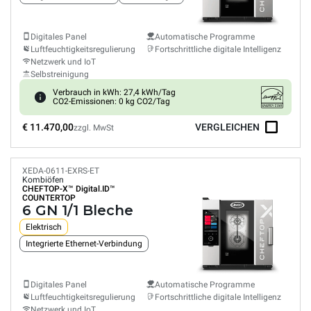
Digitales Panel
Automatische Programme
Luftfeuchtigkeitsregulierung
Fortschrittliche digitale Intelligenz
Netzwerk und IoT
Selbstreinigung
Verbrauch in kWh: 27,4 kWh/Tag
CO2-Emissionen: 0 kg CO2/Tag
€ 11.470,00
VERGLEICHEN
zzgl. MwSt
XEDA-0611-EXRS-ET
Kombiöfen
CHEFTOP-X™
Digital.ID™
COUNTERTOP
6 GN 1/1 Bleche
Elektrisch
Integrierte Ethernet-Verbindung
Digitales Panel
Automatische Programme
Luftfeuchtigkeitsregulierung
Fortschrittliche digitale Intelligenz
Netzwerk und IoT