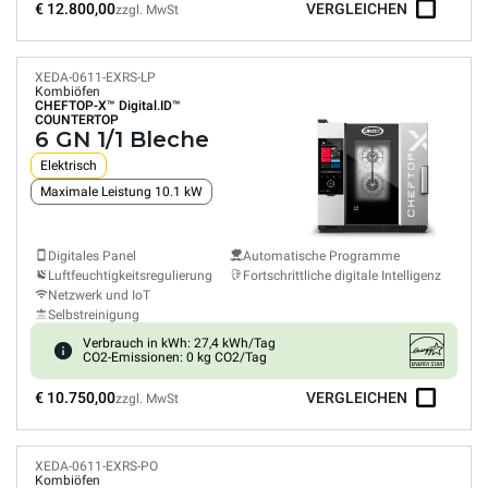
€ 12.800,00
VERGLEICHEN
zzgl. MwSt
XEDA-0611-EXRS-LP
Kombiöfen
CHEFTOP-X™
Digital.ID™
COUNTERTOP
6 GN 1/1 Bleche
Elektrisch
Maximale Leistung 10.1 kW
Digitales Panel
Automatische Programme
Luftfeuchtigkeitsregulierung
Fortschrittliche digitale Intelligenz
Netzwerk und IoT
Selbstreinigung
Verbrauch in kWh: 27,4 kWh/Tag
CO2-Emissionen: 0 kg CO2/Tag
€ 10.750,00
VERGLEICHEN
zzgl. MwSt
XEDA-0611-EXRS-PO
Kombiöfen