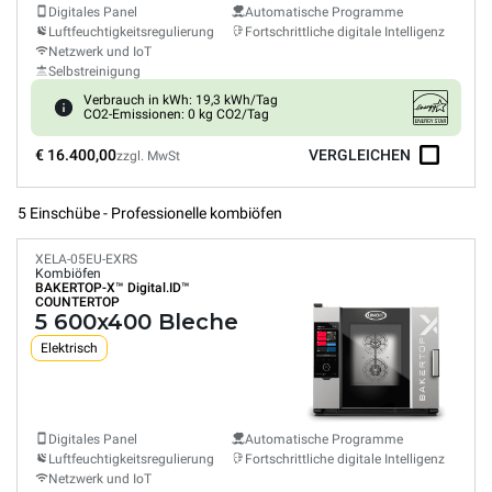
Digitales Panel
Automatische Programme
Luftfeuchtigkeitsregulierung
Fortschrittliche digitale Intelligenz
Netzwerk und IoT
Selbstreinigung
Verbrauch in kWh: 19,3 kWh/Tag
CO2-Emissionen: 0 kg CO2/Tag
€ 16.400,00
VERGLEICHEN
zzgl. MwSt
5 Einschübe - Professionelle kombiöfen
XELA-05EU-EXRS
Kombiöfen
BAKERTOP-X™
Digital.ID™
COUNTERTOP
5 600x400 Bleche
Elektrisch
Digitales Panel
Automatische Programme
Luftfeuchtigkeitsregulierung
Fortschrittliche digitale Intelligenz
Netzwerk und IoT