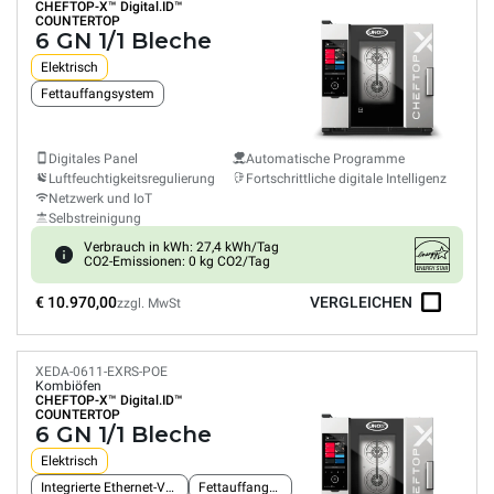
CHEFTOP-X™
Digital.ID™
COUNTERTOP
6 GN 1/1 Bleche
Elektrisch
Fettauffangsystem
Digitales Panel
Automatische Programme
Luftfeuchtigkeitsregulierung
Fortschrittliche digitale Intelligenz
Netzwerk und IoT
Selbstreinigung
Verbrauch in kWh: 27,4 kWh/Tag
CO2-Emissionen: 0 kg CO2/Tag
€ 10.970,00
VERGLEICHEN
zzgl. MwSt
XEDA-0611-EXRS-POE
Kombiöfen
CHEFTOP-X™
Digital.ID™
COUNTERTOP
6 GN 1/1 Bleche
Elektrisch
Integrierte Ethernet-Verbindung
Fettauffangsystem