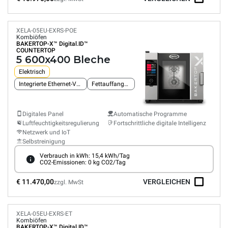
XELA-05EU-EXRS-POE
Kombiöfen
BAKERTOP-X™
Digital.ID™
COUNTERTOP
5 600x400 Bleche
Elektrisch
Integrierte Ethernet-Verbindung
Fettauffangsystem
Digitales Panel
Automatische Programme
Luftfeuchtigkeitsregulierung
Fortschrittliche digitale Intelligenz
Netzwerk und IoT
Selbstreinigung
Verbrauch in kWh: 15,4 kWh/Tag
CO2-Emissionen: 0 kg CO2/Tag
€ 11.470,00
VERGLEICHEN
zzgl. MwSt
XELA-05EU-EXRS-ET
Kombiöfen
BAKERTOP-X™
Digital.ID™