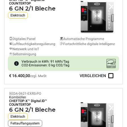
COUNTERTOP
6 GN 2/1 Bleche
Elektrisch
Digitales Panel
Automatische Programme
Luftfeuchtigkeitsregulierung
Fortschrittliche digitale Intelligenz
Netzwerk und IoT
Selbstreinigung
Verbrauch in kWh: 91 kWh/Tag
CO2-Emissionen: 0 kg CO2/Tag
€ 16.400,00
VERGLEICHEN
zzgl. MwSt
XEDA-0621-EXRS-PO
Kombiöfen
CHEFTOP-X™
Digital.ID™
COUNTERTOP
6 GN 2/1 Bleche
Elektrisch
Fettauffangsystem