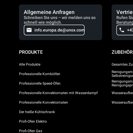
Allgemeine Anfragen
Vertri
Schreiben Sie uns – wir melden uns so
Rufen Si
schnell wie möglich.
Beratung
info.europa.de@unox.com
+4
PRODUKTE
ZUBEHÖR
Alle Produkte
Gesamtes Zu
Reinigungsmit
Professionelle Kombiöfen
Selbstreini
Reinigungsmi
Professionelle Speed-Öfen
Reinigungs
Professionelle Konvektomaten mit Wasserdampf
Wasseraufber
Professionelle Konvektomaten
Wasseraufbe
Der heiße Kühlschrank
Profi-Ofen Elektro
Profi-Ofen Gas