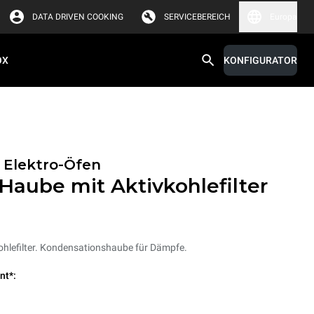
DATA DRIVEN COOKING
SERVICEBEREICH
Europa
OX
KONFIGURATOR
 Elektro-Öfen
Haube mit Aktivkohlefilter
hlefilter. Kondensationshaube für Dämpfe.
nt*: