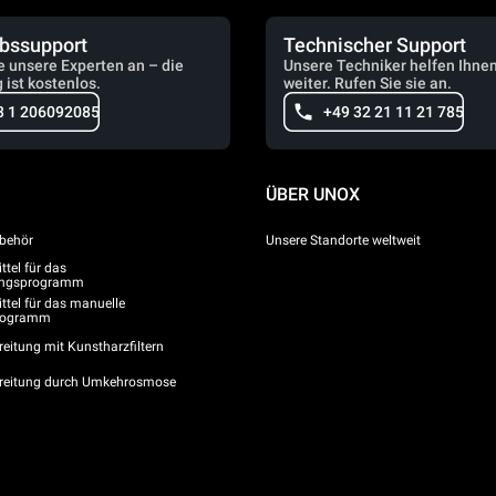
ebssupport
Technischer Support
e unsere Experten an – die
Unsere Techniker helfen Ihne
 ist kostenlos.
weiter. Rufen Sie sie an.
3 1 206092085
+49 32 21 11 21 785
ÜBER UNOX
behör
Unsere Standorte weltweit
tel für das
gungsprogramm
ttel für das manuelle
programm
eitung mit Kunstharzfiltern
reitung durch Umkehrosmose