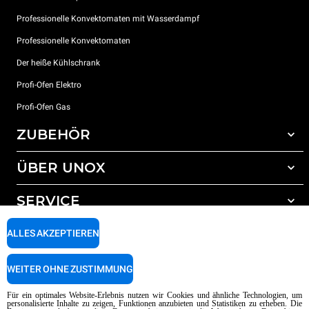
Professionelle Konvektomaten mit Wasserdampf
Professionelle Konvektomaten
Der heiße Kühlschrank
Profi-Ofen Elektro
Profi-Ofen Gas
ZUBEHÖR
ÜBER UNOX
Gesamtes Zubehör
Reinigungsmittel für das Selbstreinigungsprogramm
SERVICE
Unsere Standorte weltweit
Reinigungsmittel für das manuelle Reinigungsprogramm
ALLES AKZEPTIEREN
Wasseraufbereitung mit Kunstharzfiltern
Unox garantie
Wasseraufbereitung durch Umkehrosmose
Händler Suche
WEITER OHNE ZUSTIMMUNG
Service Suche
AI Content Disclaimer
Privacy policy
Cookie policy
Für ein optimales Website-Erlebnis nutzen wir Cookies und ähnliche Technologien, um
personalisierte Inhalte zu zeigen, Funktionen anzubieten und Statistiken zu erheben. Die