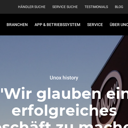
HÄNDLER SUCHE
SERVICE SUCHE
TESTIMONIALS
BLOG
BRANCHEN
APP & BETRIEBSSYSTEM
SERVICE
ÜBER UN
Unox history
"Wir glauben ei
erfolgreiches
schäft zu mach