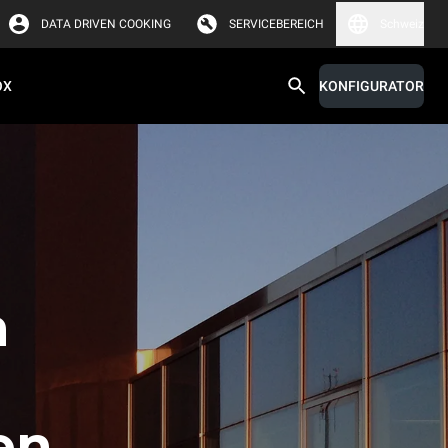
DATA DRIVEN COOKING
SERVICEBEREICH
Schweiz
OX
KONFIGURATOR
n
en,