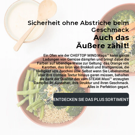
Sicherheit ohne Abstriche beim
Geschmack
Auch das
Äußere zählt!
Ein Ofen wie der CHEFTOP MIND.Maps™ kann ganze
Ladungen von Gemüse dämpfen und bringt dabei die
Farben auf lebendige Weise zur Geltung: das Orange von
Karotten, das Grün von Brokkoli und Blattgemüse, die
Helligkeit von Zucchini usw. Selbst wenn Sie Lebensmittel
über ihre normale Textur hinaus garen müssen, behalten
sie dank der Qualität des vom STEAM.Maxi™ erzeugten
Dampfes ihr Aussehen, ihre Struktur und ihren Geschmack.
Alles in Perfektion gegart.
ENTDECKEN SIE DAS PLUS SORTIMENT