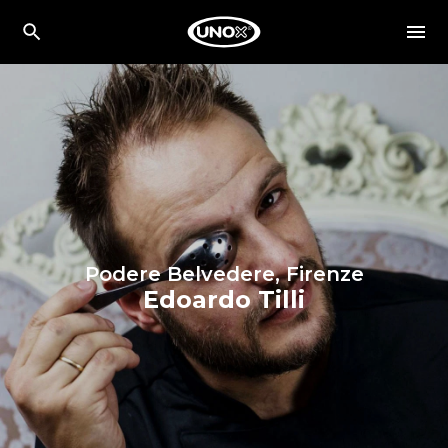
Podere Belvedere, Firenze
Edoardo Tilli