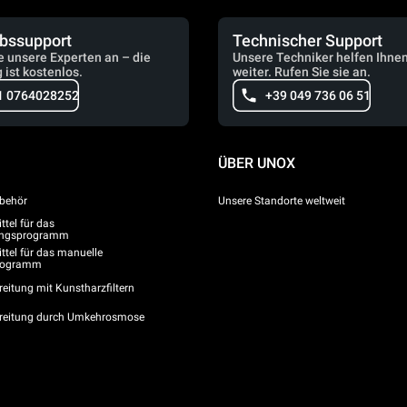
ebssupport
Technischer Support
e unsere Experten an – die
Unsere Techniker helfen Ihne
 ist kostenlos.
weiter. Rufen Sie sie an.
1 0764028252
+39 049 736 06 51
ÜBER UNOX
behör
Unsere Standorte weltweit
tel für das
gungsprogramm
ttel für das manuelle
programm
eitung mit Kunstharzfiltern
reitung durch Umkehrosmose