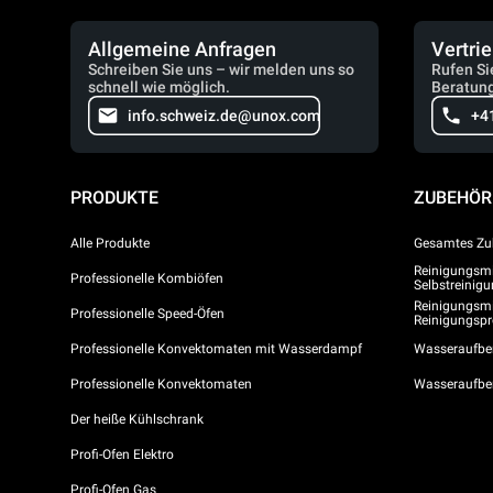
Allgemeine Anfragen
Vertri
Schreiben Sie uns – wir melden uns so
Rufen Si
schnell wie möglich.
Beratung
info.schweiz.de@unox.com
+4
PRODUKTE
ZUBEHÖR
Alle Produkte
Gesamtes Zu
Reinigungsmit
Professionelle Kombiöfen
Selbstreini
Reinigungsmi
Professionelle Speed-Öfen
Reinigungs
Professionelle Konvektomaten mit Wasserdampf
Wasseraufber
Professionelle Konvektomaten
Wasseraufbe
Der heiße Kühlschrank
Profi-Ofen Elektro
Profi-Ofen Gas