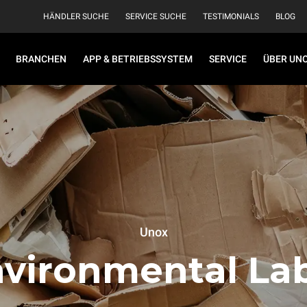
HÄNDLER SUCHE
SERVICE SUCHE
TESTIMONIALS
BLOG
BRANCHEN
APP & BETRIEBSSYSTEM
SERVICE
ÜBER UN
Unox
vironmental La