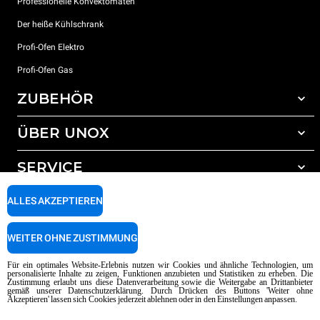
Professionelle Konvektomaten
Der heiße Kühlschrank
Profi-Ofen Elektro
Profi-Ofen Gas
ZUBEHÖR
ÜBER UNOX
Gesamtes Zubehör
Reinigungsmittel für das Selbstreinigungsprogramm
SERVICE
Unsere Standorte weltweit
Reinigungsmittel für das manuelle Reinigungsprogramm
ALLES AKZEPTIEREN
Wasseraufbereitung mit Kunstharzfiltern
Unox garantie
Wasseraufbereitung durch Umkehrosmose
Händler Suche
WEITER OHNE ZUSTIMMUNG
Service Suche
AI Content Disclaimer
Privacy policy
Cookie policy
Für ein optimales Website-Erlebnis nutzen wir Cookies und ähnliche Technologien, um
personalisierte Inhalte zu zeigen, Funktionen anzubieten und Statistiken zu erheben. Die
Copyright 2026 UNOX SpA Alle Rechte vorbehalten. Reg. Imp. Padova n °
Zustimmung erlaubt uns diese Datenverarbeitung sowie die Weitergabe an Drittanbieter
04230750285 - REA Padova 372835 - Kap. Soc. 5.000.000 € iv - P.IVA / CF
gemäß unserer Datenschutzerklärung. Durch Drücken des Buttons 'Weiter ohne
Akzeptieren' lassen sich Cookies jederzeit ablehnen oder in den Einstellungen anpassen.
04230750285 - IT WEEE Reg. No. IT08020000000377