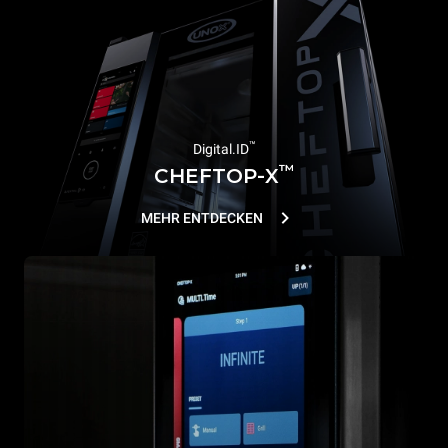
™
Digital.ID
™
CHEFTOP-X
MEHR ENTDECKEN