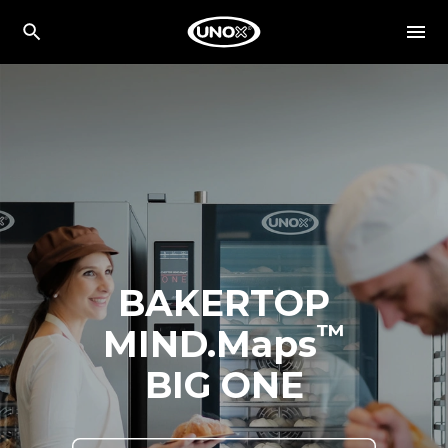
BAKERTOP
™
MIND.Maps
BIG ONE