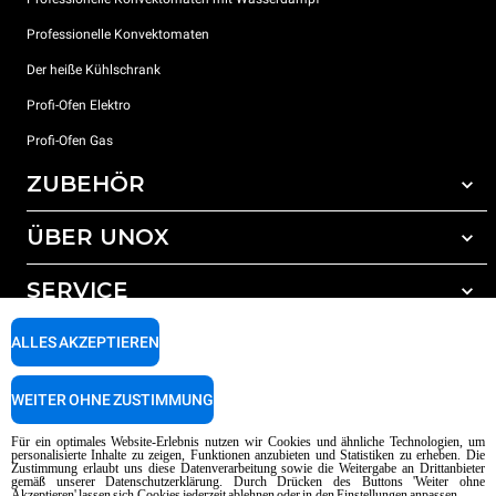
Professionelle Konvektomaten
Der heiße Kühlschrank
Profi-Ofen Elektro
Profi-Ofen Gas
ZUBEHÖR
ÜBER UNOX
Gesamtes Zubehör
Reinigungsmittel für das Selbstreinigungsprogramm
SERVICE
Unsere Standorte weltweit
Reinigungsmittel für das manuelle Reinigungsprogramm
ALLES AKZEPTIEREN
Wasseraufbereitung mit Kunstharzfiltern
Unox garantie
Wasseraufbereitung durch Umkehrosmose
Händler Suche
WEITER OHNE ZUSTIMMUNG
Service Suche
AI Content Disclaimer
Privacy policy
Cookie policy
Für ein optimales Website-Erlebnis nutzen wir Cookies und ähnliche Technologien, um
personalisierte Inhalte zu zeigen, Funktionen anzubieten und Statistiken zu erheben. Die
Copyright 2026 UNOX SpA Alle Rechte vorbehalten. Reg. Imp. Padova n °
Zustimmung erlaubt uns diese Datenverarbeitung sowie die Weitergabe an Drittanbieter
gemäß unserer Datenschutzerklärung. Durch Drücken des Buttons 'Weiter ohne
04230750285 - REA Padova 372835 - Kap. Soc. 5.000.000 € iv - P.IVA / CF
Akzeptieren' lassen sich Cookies jederzeit ablehnen oder in den Einstellungen anpassen.