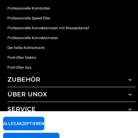
Professionelle Kombiöfen
Professionelle Speed-Öfen
Professionelle Konvektomaten mit Wasserdampf
Professionelle Konvektomaten
Der heiße Kühlschrank
Profi-Ofen Elektro
Profi-Ofen Gas
ZUBEHÖR
ÜBER UNOX
Gesamtes Zubehör
Reinigungsmittel für das Selbstreinigungsprogramm
SERVICE
Unsere Standorte weltweit
Reinigungsmittel für das manuelle Reinigungsprogramm
ALLES AKZEPTIEREN
Wasseraufbereitung mit Kunstharzfiltern
Unox garantie
Wasseraufbereitung durch Umkehrosmose
Händler Suche