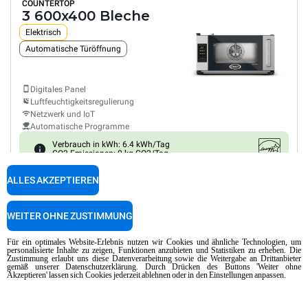
COUNTERTOP
3 600x400 Bleche
Elektrisch
Automatische Türöffnung
Digitales Panel
Luftfeuchtigkeitsregulierung
Netzwerk und IoT
Automatische Programme
Verbrauch in kWh: 6.4 kWh/Tag
CO2-Emissionen: 0 kg CO2/Tag
CHF 3’150.00
VERGLEICHEN
ALLES AKZEPTIEREN
zzgl. MwSt
WEITER OHNE ZUSTIMMUNG
XEFR-03HS-ETDP
Konvektomat mit Wasserdampf
BAKERLUX SHOP.Pro™
TOUCH
Für ein optimales Website-Erlebnis nutzen wir Cookies und ähnliche Technologien, um
COUNTERTOP
personalisierte Inhalte zu zeigen, Funktionen anzubieten und Statistiken zu erheben. Die
3 460x330 Bleche
Zustimmung erlaubt uns diese Datenverarbeitung sowie die Weitergabe an Drittanbieter
gemäß unserer Datenschutzerklärung. Durch Drücken des Buttons 'Weiter ohne
Akzeptieren' lassen sich Cookies jederzeit ablehnen oder in den Einstellungen anpassen.
Elektrisch
Eingebaute Pumpe zur Feuchtigkeitserzeugung