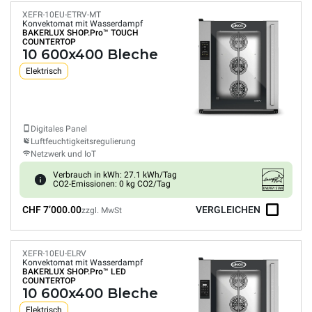
XEFR-10EU-ETRV-MT
Konvektomat mit Wasserdampf
BAKERLUX SHOP.Pro™
TOUCH
COUNTERTOP
10 600x400 Bleche
Elektrisch
Digitales Panel
Luftfeuchtigkeitsregulierung
Netzwerk und IoT
Verbrauch in kWh: 27.1 kWh/Tag
CO2-Emissionen: 0 kg CO2/Tag
CHF 7’000.00
VERGLEICHEN
zzgl. MwSt
XEFR-10EU-ELRV
Konvektomat mit Wasserdampf
BAKERLUX SHOP.Pro™
LED
COUNTERTOP
10 600x400 Bleche
Elektrisch