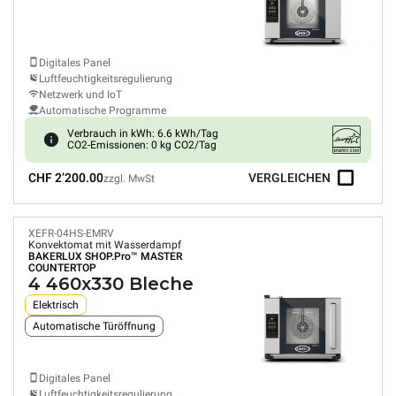
Digitales Panel
Luftfeuchtigkeitsregulierung
Netzwerk und IoT
Automatische Programme
Verbrauch in kWh: 6.6 kWh/Tag
CO2-Emissionen: 0 kg CO2/Tag
CHF 2’200.00
VERGLEICHEN
zzgl. MwSt
XEFR-04HS-EMRV
Konvektomat mit Wasserdampf
BAKERLUX SHOP.Pro™
MASTER
COUNTERTOP
4 460x330 Bleche
Elektrisch
Automatische Türöffnung
Digitales Panel
Luftfeuchtigkeitsregulierung