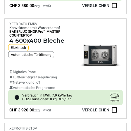
CHF 3’580.00
VERGLEICHEN
zzgl. MwSt
XEFR-04EU-EMRV
Konvektomat mit Wasserdampf
BAKERLUX SHOP.Pro™
MASTER
COUNTERTOP
4 600x400 Bleche
Elektrisch
Automatische Türöffnung
Digitales Panel
Luftfeuchtigkeitsregulierung
Netzwerk und IoT
Automatische Programme
Verbrauch in kWh: 7.9 kWh/Tag
CO2-Emissionen: 0 kg CO2/Tag
CHF 3’920.00
VERGLEICHEN
zzgl. MwSt
XEFR-04HS-ETDV