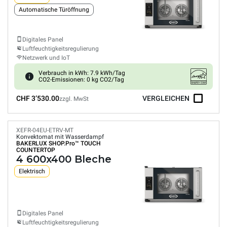
Automatische Türöffnung
Digitales Panel
Luftfeuchtigkeitsregulierung
Netzwerk und IoT
Verbrauch in kWh: 7.9 kWh/Tag
CO2-Emissionen: 0 kg CO2/Tag
CHF 3’530.00
VERGLEICHEN
zzgl. MwSt
XEFR-04EU-ETRV-MT
Konvektomat mit Wasserdampf
BAKERLUX SHOP.Pro™
TOUCH
COUNTERTOP
4 600x400 Bleche
Elektrisch
Digitales Panel
Luftfeuchtigkeitsregulierung