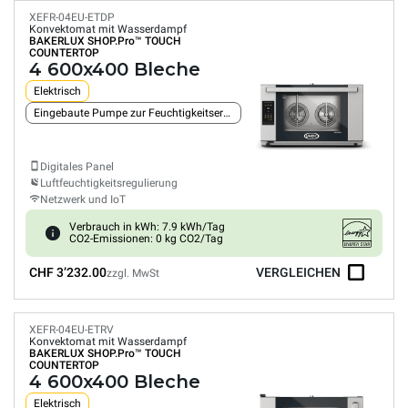
XEFR-04EU-ETDP
Konvektomat mit Wasserdampf
BAKERLUX SHOP.Pro™
TOUCH
COUNTERTOP
4 600x400 Bleche
Elektrisch
Eingebaute Pumpe zur Feuchtigkeitserzeugung
Digitales Panel
Luftfeuchtigkeitsregulierung
Netzwerk und IoT
Verbrauch in kWh: 7.9 kWh/Tag
CO2-Emissionen: 0 kg CO2/Tag
CHF 3’232.00
VERGLEICHEN
zzgl. MwSt
XEFR-04EU-ETRV
Konvektomat mit Wasserdampf
BAKERLUX SHOP.Pro™
TOUCH
COUNTERTOP
4 600x400 Bleche
Elektrisch