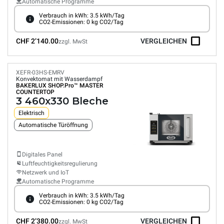
Automatische Programme
Verbrauch in kWh: 3.5 kWh/Tag
CO2-Emissionen: 0 kg CO2/Tag
CHF 2’140.00
VERGLEICHEN
zzgl. MwSt
XEFR-03HS-EMRV
Konvektomat mit Wasserdampf
BAKERLUX SHOP.Pro™
MASTER
COUNTERTOP
3 460x330 Bleche
Elektrisch
Automatische Türöffnung
Digitales Panel
Luftfeuchtigkeitsregulierung
Netzwerk und IoT
Automatische Programme
Verbrauch in kWh: 3.5 kWh/Tag
CO2-Emissionen: 0 kg CO2/Tag
CHF 2’380.00
VERGLEICHEN
zzgl. MwSt