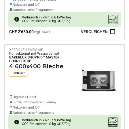
Netzwerk und IoT
Automatische Programme
Verbrauch in kWh: 6.6 kWh/Tag
CO2-Emissionen: 0 kg CO2/Tag
CHF 2’650.00
VERGLEICHEN
zzgl. MwSt
XEFR-04EU-EMRV-MT
Konvektomat mit Wasserdampf
BAKERLUX SHOP.Pro™
MASTER
COUNTERTOP
4 600x400 Bleche
Elektrisch
Digitales Panel
Luftfeuchtigkeitsregulierung
Netzwerk und IoT
Automatische Programme
Verbrauch in kWh: 7.9 kWh/Tag
CO2-Emissionen: 0 kg CO2/Tag