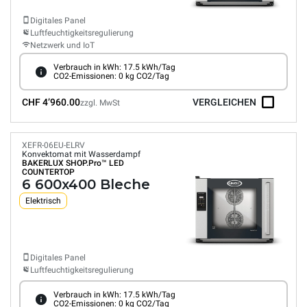
Digitales Panel
Luftfeuchtigkeitsregulierung
Netzwerk und IoT
Verbrauch in kWh: 17.5 kWh/Tag
CO2-Emissionen: 0 kg CO2/Tag
CHF 4’960.00
VERGLEICHEN
zzgl. MwSt
XEFR-06EU-ELRV
Konvektomat mit Wasserdampf
BAKERLUX SHOP.Pro™
LED
COUNTERTOP
6 600x400 Bleche
Elektrisch
Digitales Panel
Luftfeuchtigkeitsregulierung
Verbrauch in kWh: 17.5 kWh/Tag
CO2-Emissionen: 0 kg CO2/Tag