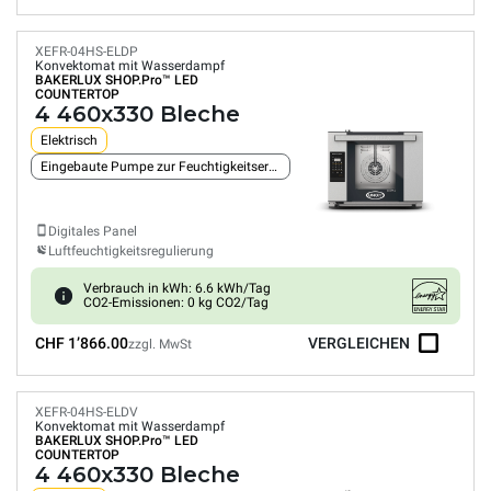
XEFR-04HS-ELDP
Konvektomat mit Wasserdampf
BAKERLUX SHOP.Pro™
LED
COUNTERTOP
4 460x330 Bleche
Elektrisch
Eingebaute Pumpe zur Feuchtigkeitserzeugung
Digitales Panel
Luftfeuchtigkeitsregulierung
Verbrauch in kWh: 6.6 kWh/Tag
CO2-Emissionen: 0 kg CO2/Tag
CHF 1’866.00
VERGLEICHEN
zzgl. MwSt
XEFR-04HS-ELDV
Konvektomat mit Wasserdampf
BAKERLUX SHOP.Pro™
LED
COUNTERTOP
4 460x330 Bleche