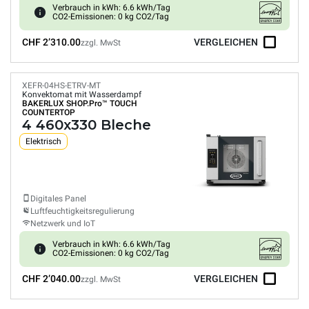
Verbrauch in kWh: 6.6 kWh/Tag
CO2-Emissionen: 0 kg CO2/Tag
CHF 2’310.00
VERGLEICHEN
zzgl. MwSt
XEFR-04HS-ETRV-MT
Konvektomat mit Wasserdampf
BAKERLUX SHOP.Pro™
TOUCH
COUNTERTOP
4 460x330 Bleche
Elektrisch
Digitales Panel
Luftfeuchtigkeitsregulierung
Netzwerk und IoT
Verbrauch in kWh: 6.6 kWh/Tag
CO2-Emissionen: 0 kg CO2/Tag
CHF 2’040.00
VERGLEICHEN
zzgl. MwSt