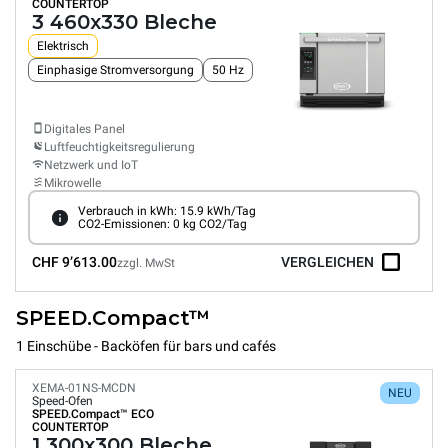
COUNTERTOP
3 460x330 Bleche
Elektrisch
Einphasige Stromversorgung
50 Hz
Digitales Panel
Luftfeuchtigkeitsregulierung
Netzwerk und IoT
Mikrowelle
Verbrauch in kWh: 15.9 kWh/Tag
CO2-Emissionen: 0 kg CO2/Tag
CHF 9’613.00
VERGLEICHEN
zzgl. MwSt
SPEED.Compact™
1 Einschübe - Backöfen für bars und cafés
XEMA-01NS-MCDN
NEU
Speed-Ofen
SPEED.Compact™
ECO
COUNTERTOP
1 300x300 Bleche