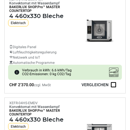
Konvektomat mit Wasserdampf
BAKERLUX SHOP.Pro™
MASTER
COUNTERTOP
4 460x330 Bleche
Elektrisch
Digitales Panel
Luftfeuchtigkeitsregulierung
Netzwerk und IoT
Automatische Programme
Verbrauch in kWh: 6.6 kWh/Tag
CO2-Emissionen: 0 kg CO2/Tag
CHF 2’370.00
VERGLEICHEN
zzgl. MwSt
XEFR-04HS-EMDV
Konvektomat mit Wasserdampf
BAKERLUX SHOP.Pro™
MASTER
COUNTERTOP
4 460x330 Bleche
Elektrisch