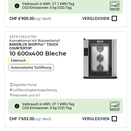
Verbrauch in kWh: 27.1 kWh/Tag
CO2-Emissionen: 0 kg CO2/Tag
CHF 6’900.00
VERGLEICHEN
zzgl. MwSt
XEFR-10EU-ETRV
Konvektomat mit Wasserdampf
BAKERLUX SHOP.Pro™
TOUCH
COUNTERTOP
10 600x400 Bleche
Elektrisch
Automatische Türöffnung
Digitales Panel
Luftfeuchtigkeitsregulierung
Netzwerk und IoT
Verbrauch in kWh: 27.1 kWh/Tag
CO2-Emissionen: 0 kg CO2/Tag
CHF 7’653.00
VERGLEICHEN
zzgl. MwSt