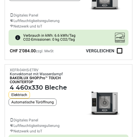
Digitales Panel
Luftfeuchtigkeitsregulierung
Netzwerk und IoT
Verbrauch in kWh: 6.6 kWh/Tag
CO2-Emissionen: 0 kg CO2/Tag
CHF 2’084.00
VERGLEICHEN
zzgl. MwSt
XEFR-04HS-ETRV
Konvektomat mit Wasserdampf
BAKERLUX SHOP.Pro™
TOUCH
COUNTERTOP
4 460x330 Bleche
Elektrisch
Automatische Türöffnung
Digitales Panel
Luftfeuchtigkeitsregulierung
Netzwerk und IoT