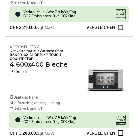
Netzwerk und IoT
Verbrauch in kWh: 7.9 kWh/Tag
CO2-Emissionen: 0 kg CO2/Tag
CHF 3’210.00
VERGLEICHEN
zzgl. MwSt
XEFR-04EU-ETDV
Konvektomat mit Wasserdampf
BAKERLUX SHOP.Pro™
TOUCH
COUNTERTOP
4 600x400 Bleche
Elektrisch
Digitales Panel
Luftfeuchtigkeitsregulierung
Netzwerk und IoT
Verbrauch in kWh: 7.9 kWh/Tag
CO2-Emissionen: 0 kg CO2/Tag
CHF 3’208.00
VERGLEICHEN
zzgl. MwSt