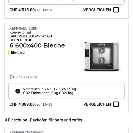
CHF 4’515.00
VERGLEICHEN
zzgl. MwSt
XEFR-06EU-EGRN
Konvektomat
BAKERLUX SHOP.Pro™
GO
COUNTERTOP
6 600x400 Bleche
Elektrisch
Digitales Panel
Verbrauch in kWh: 17.5 kWh/Tag
CO2-Emissionen: 0 kg CO2/Tag
CHF 4’089.00
VERGLEICHEN
zzgl. MwSt
4 Einschübe - Backöfen für bars und cafés
XEFR-04HS-EMRV-MT