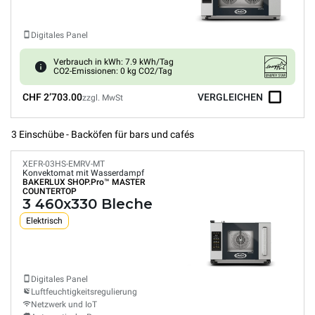
Digitales Panel
Verbrauch in kWh: 7.9 kWh/Tag
CO2-Emissionen: 0 kg CO2/Tag
CHF 2’703.00
VERGLEICHEN
zzgl. MwSt
3 Einschübe - Backöfen für bars und cafés
XEFR-03HS-EMRV-MT
Konvektomat mit Wasserdampf
BAKERLUX SHOP.Pro™
MASTER
COUNTERTOP
3 460x330 Bleche
Elektrisch
Digitales Panel
Luftfeuchtigkeitsregulierung
Netzwerk und IoT