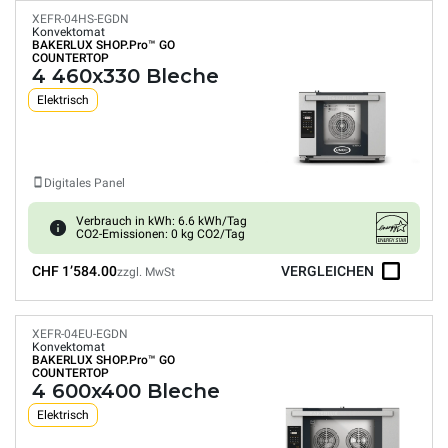
XEFR-04HS-EGDN
Konvektomat
BAKERLUX SHOP.Pro™
GO
COUNTERTOP
4 460x330 Bleche
Elektrisch
Digitales Panel
Verbrauch in kWh: 6.6 kWh/Tag
CO2-Emissionen: 0 kg CO2/Tag
CHF 1’584.00
VERGLEICHEN
zzgl. MwSt
XEFR-04EU-EGDN
Konvektomat
BAKERLUX SHOP.Pro™
GO
COUNTERTOP
4 600x400 Bleche
Elektrisch