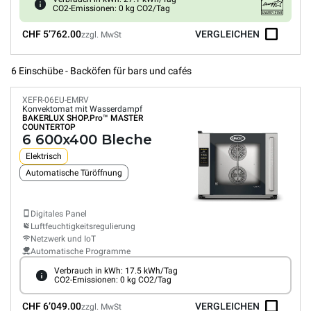
CO2-Emissionen: 0 kg CO2/Tag
CHF 5’762.00
VERGLEICHEN
zzgl. MwSt
6 Einschübe - Backöfen für bars und cafés
XEFR-06EU-EMRV
Konvektomat mit Wasserdampf
BAKERLUX SHOP.Pro™
MASTER
COUNTERTOP
6 600x400 Bleche
Elektrisch
Automatische Türöffnung
Digitales Panel
Luftfeuchtigkeitsregulierung
Netzwerk und IoT
Automatische Programme
Verbrauch in kWh: 17.5 kWh/Tag
CO2-Emissionen: 0 kg CO2/Tag
CHF 6’049.00
VERGLEICHEN
zzgl. MwSt