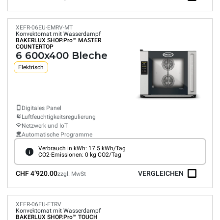
XEFR-06EU-EMRV-MT
Konvektomat mit Wasserdampf
BAKERLUX SHOP.Pro™
MASTER
COUNTERTOP
6 600x400 Bleche
Elektrisch
Digitales Panel
Luftfeuchtigkeitsregulierung
Netzwerk und IoT
Automatische Programme
Verbrauch in kWh: 17.5 kWh/Tag
CO2-Emissionen: 0 kg CO2/Tag
CHF 4’920.00
VERGLEICHEN
zzgl. MwSt
XEFR-06EU-ETRV
Konvektomat mit Wasserdampf
BAKERLUX SHOP.Pro™
TOUCH