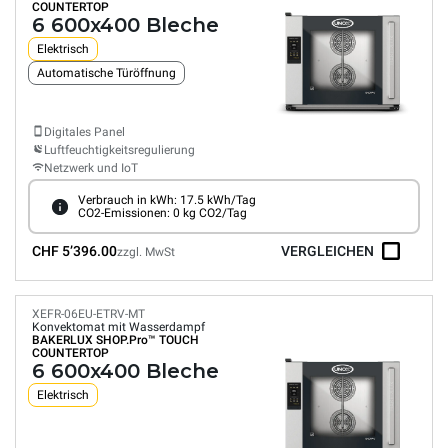
COUNTERTOP
6 600x400 Bleche
Elektrisch
Automatische Türöffnung
Digitales Panel
Luftfeuchtigkeitsregulierung
Netzwerk und IoT
Verbrauch in kWh: 17.5 kWh/Tag
CO2-Emissionen: 0 kg CO2/Tag
CHF 5’396.00
VERGLEICHEN
zzgl. MwSt
XEFR-06EU-ETRV-MT
Konvektomat mit Wasserdampf
BAKERLUX SHOP.Pro™
TOUCH
COUNTERTOP
6 600x400 Bleche
Elektrisch