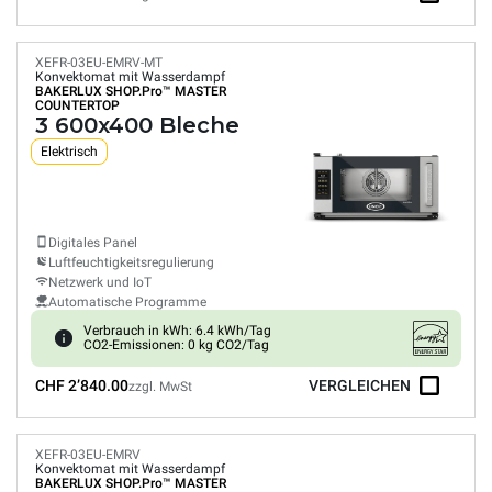
XEFR-03EU-EMRV-MT
Konvektomat mit Wasserdampf
BAKERLUX SHOP.Pro™
MASTER
COUNTERTOP
3 600x400 Bleche
Elektrisch
Digitales Panel
Luftfeuchtigkeitsregulierung
Netzwerk und IoT
Automatische Programme
Verbrauch in kWh: 6.4 kWh/Tag
CO2-Emissionen: 0 kg CO2/Tag
CHF 2’840.00
VERGLEICHEN
zzgl. MwSt
XEFR-03EU-EMRV
Konvektomat mit Wasserdampf
BAKERLUX SHOP.Pro™
MASTER