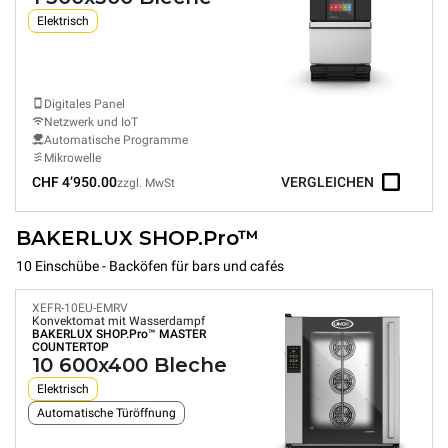
Elektrisch
Digitales Panel
Netzwerk und IoT
Automatische Programme
Mikrowelle
CHF 4’950.00
VERGLEICHEN
zzgl. MwSt
BAKERLUX SHOP.Pro™
10 Einschübe - Backöfen für bars und cafés
XEFR-10EU-EMRV
Konvektomat mit Wasserdampf
BAKERLUX SHOP.Pro™
MASTER
COUNTERTOP
10 600x400 Bleche
Elektrisch
Automatische Türöffnung