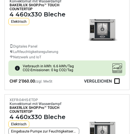
Konvektomat mit Wasserdampf
BAKERLUX SHOP.Pro™
TOUCH
COUNTERTOP
4 460x330 Bleche
Elektrisch
Digitales Panel
Luftfeuchtigkeitsregulierung
Netzwerk und IoT
Verbrauch in kWh: 6.6 kWh/Tag
CO2-Emissionen: 0 kg CO2/Tag
CHF 2’060.00
VERGLEICHEN
zzgl. MwSt
XEFR-04HS-ETDP
Konvektomat mit Wasserdampf
BAKERLUX SHOP.Pro™
TOUCH
COUNTERTOP
4 460x330 Bleche
Elektrisch
Eingebaute Pumpe zur Feuchtigkeitserzeugung