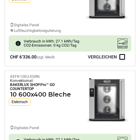
Digitales Panel
Luftfeuchtigkeitsregulierung
Verbrauch in kWh: 27.1 kWh/Tag
CO2-Emissionen: 0 kg CO2/Tag
CHF 6’336.00
VERGLEICHEN
zzgl. MwSt
XEFR-10EU-EGRN
Konvektomat
BAKERLUX SHOP.Pro™
GO
COUNTERTOP
10 600x400 Bleche
Elektrisch
Digitales Panel
Verbrauch in kWh: 27.1 kWh/Tag