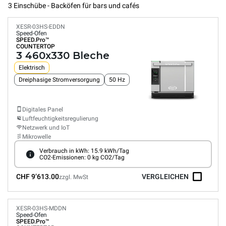
3 Einschübe - Backöfen für bars und cafés
XESR-03HS-EDDN
Speed-Ofen
SPEED.Pro™
COUNTERTOP
3 460x330 Bleche
Elektrisch
Dreiphasige Stromversorgung
50 Hz
Digitales Panel
Luftfeuchtigkeitsregulierung
Netzwerk und IoT
Mikrowelle
Verbrauch in kWh: 15.9 kWh/Tag
CO2-Emissionen: 0 kg CO2/Tag
CHF 9’613.00
VERGLEICHEN
zzgl. MwSt
XESR-03HS-MDDN
Speed-Ofen
SPEED.Pro™