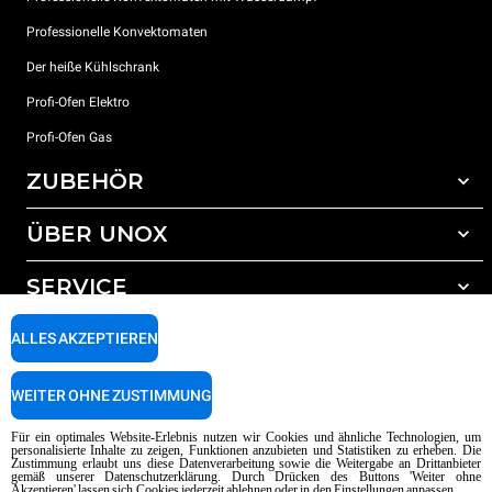
Professionelle Konvektomaten
Der heiße Kühlschrank
Profi-Ofen Elektro
Profi-Ofen Gas
ZUBEHÖR
ÜBER UNOX
Gesamtes Zubehör
Reinigungsmittel für das Selbstreinigungsprogramm
SERVICE
Unsere Standorte weltweit
Reinigungsmittel für das manuelle Reinigungsprogramm
ALLES AKZEPTIEREN
Wasseraufbereitung mit Kunstharzfiltern
Unox garantie
Wasseraufbereitung durch Umkehrosmose
Händler Suche
WEITER OHNE ZUSTIMMUNG
Service Suche
AI Content Disclaimer
Privacy policy
Cookie policy
Für ein optimales Website-Erlebnis nutzen wir Cookies und ähnliche Technologien, um
personalisierte Inhalte zu zeigen, Funktionen anzubieten und Statistiken zu erheben. Die
Copyright 2026 UNOX SpA Alle Rechte vorbehalten. Reg. Imp. Padova n °
Zustimmung erlaubt uns diese Datenverarbeitung sowie die Weitergabe an Drittanbieter
04230750285 - REA Padova 372835 - Kap. Soc. 5.000.000 € iv - P.IVA / CF
gemäß unserer Datenschutzerklärung. Durch Drücken des Buttons 'Weiter ohne
Akzeptieren' lassen sich Cookies jederzeit ablehnen oder in den Einstellungen anpassen.
04230750285 - IT WEEE Reg. No. IT08020000000377