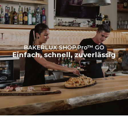
Energiemischung des
Netzes ab, an das er
angeschlossen ist. Letztere
können eliminiert werden,
indem man sich dafür
entscheidet, Energie aus
erneuerbaren Quellen zu
kaufen.
Greenhouse Gas
Protocol
BAKERLUX SHOP.Pro™ GO
Einfach, schnell, zuverlässig