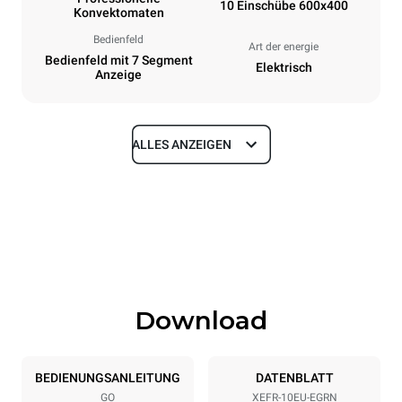
10 Einschübe 600x400
Konvektomaten
Bedienfeld
Art der energie
Bedienfeld mit 7 Segment
Elektrisch
Anzeige
ALLES ANZEIGEN
Maße
Breite
Tiefe
800 mm
811 mm
Höhe
Gewicht
952 mm
96 kg
Download
Spezifikationen der behälter
Anzahl der Bleche
Blechgröße
10
600x400
BEDIENUNGSANLEITUNG
DATENBLATT
GO
XEFR-10EU-EGRN
Abstand zwischen den Schalen