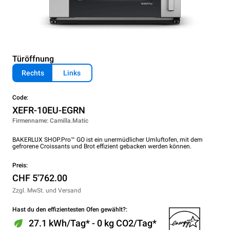
Türöffnung
Rechts
Links
Code:
XEFR-10EU-EGRN
Firmenname: Camilla.Matic
BAKERLUX SHOP.Pro™ GO ist ein unermüdlicher Umluftofen, mit dem
gefrorene Croissants und Brot effizient gebacken werden können.
Preis:
CHF 5'762.00
Zzgl. MwSt. und Versand
Hast du den effizientesten Ofen gewählt?:
27.1 kWh/Tag* - 0 kg CO2/Tag*