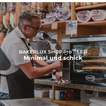
die vom Ofen erzeugt
werden. Indirekte
Emissionen hängen von der
Energiemischung des
Netzes ab, an das er
angeschlossen ist. Letztere
können eliminiert werden,
indem man sich dafür
entscheidet, Energie aus
erneuerbaren Quellen zu
kaufen.
Greenhouse Gas
Protocol
™
BAKERLUX SHOP.Pro
LED
Minimal und schick