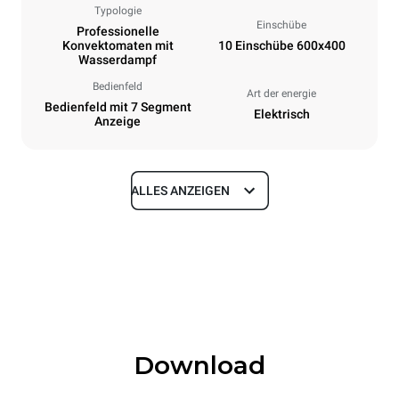
Typologie
Einschübe
Professionelle
Konvektomaten mit
10 Einschübe 600x400
Wasserdampf
Bedienfeld
Art der energie
Bedienfeld mit 7 Segment
Elektrisch
Anzeige
ALLES ANZEIGEN
Maße
Breite
Tiefe
800 mm
811 mm
Höhe
Gewicht
952 mm
96 kg
Download
Spezifikationen der behälter
Anzahl der Bleche
Blechgröße