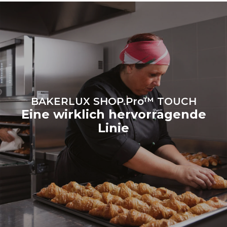
entscheidet, Energie aus
erneuerbaren Quellen zu
kaufen.
Greenhouse Gas
Protocol
BAKERLUX SHOP.Pro™ TOUCH
Eine wirklich hervorragende
Linie