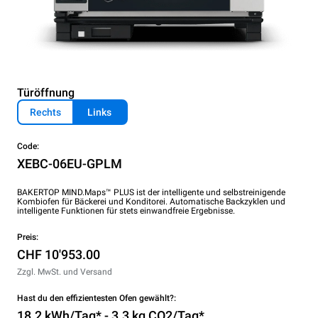
Türöffnung
Rechts
Links
Code:
XEBC-06EU-GPLM
BAKERTOP MIND.Maps™ PLUS ist der intelligente und selbstreinigende
Kombiofen für Bäckerei und Konditorei. Automatische Backzyklen und
intelligente Funktionen für stets einwandfreie Ergebnisse.
Preis:
CHF 10'953.00
Zzgl. MwSt. und Versand
Hast du den effizientesten Ofen gewählt?:
18.2 kWh/Tag* - 3.3 kg CO2/Tag*