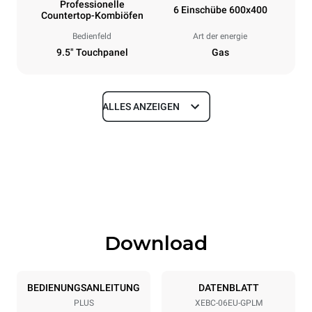
Professionelle
6 Einschübe 600x400
Countertop-Kombiöfen
Bedienfeld
Art der energie
9.5" Touchpanel
Gas
ALLES ANZEIGEN
Maße
Breite
Tiefe
860 mm
967 mm
Höhe
Gewicht
842 mm
126 kg
Download
Spezifikationen der behälter
Anzahl der Bleche
Blechgröße
6
600x400
BEDIENUNGSANLEITUNG
DATENBLATT
PLUS
XEBC-06EU-GPLM
Abstand zwischen den Schalen