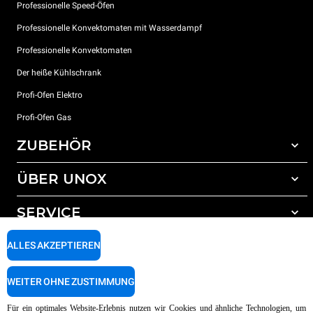
Professionelle Speed-Öfen
Professionelle Konvektomaten mit Wasserdampf
Professionelle Konvektomaten
Der heiße Kühlschrank
Profi-Ofen Elektro
Profi-Ofen Gas
ZUBEHÖR
ÜBER UNOX
Gesamtes Zubehör
Reinigungsmittel für das Selbstreinigungsprogramm
SERVICE
Unsere Standorte weltweit
Reinigungsmittel für das manuelle Reinigungsprogramm
ALLES AKZEPTIEREN
Wasseraufbereitung mit Kunstharzfiltern
Unox garantie
Wasseraufbereitung durch Umkehrosmose
Händler Suche
WEITER OHNE ZUSTIMMUNG
Service Suche
AI Content Disclaimer
Privacy policy
Cookie policy
Für ein optimales Website-Erlebnis nutzen wir Cookies und ähnliche Technologien, um