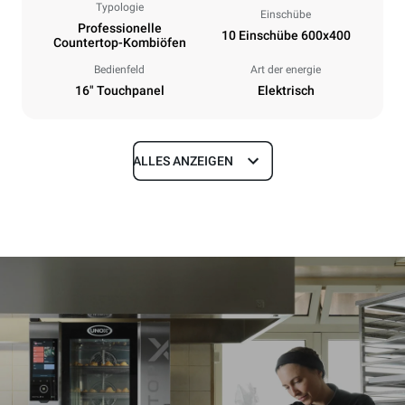
Typologie
Einschübe
Professionelle
10 Einschübe 600x400
Countertop-Kombiöfen
Bedienfeld
Art der energie
16" Touchpanel
Elektrisch
ALLES ANZEIGEN
Maße
Breite
Tiefe
860 mm
1018 mm
Höhe
Gewicht
1219 mm
178 kg
Spezifikationen der behälter
Anzahl der Bleche
Blechgröße
10
600x400