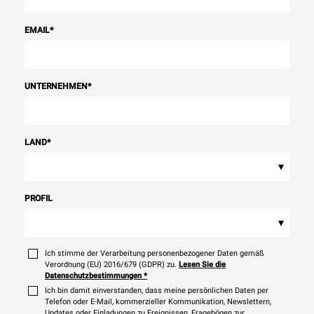
EMAIL
*
UNTERNEHMEN
*
LAND
*
▾
PROFIL
▾
Ich stimme der Verarbeitung personenbezogener Daten gemäß
Verordnung (EU) 2016/679 (GDPR) zu.
Lesen Sie die
Datenschutzbestimmungen
*
Ich bin damit einverstanden, dass meine persönlichen Daten per
Telefon oder E-Mail, kommerzieller Kommunikation, Newslettern,
Updates oder Einladungen zu Ereignissen, Fragebögen zur