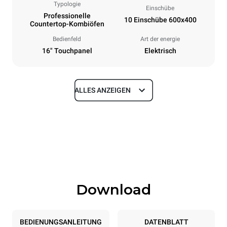
Typologie
Einschübe
Professionelle
10 Einschübe 600x400
Countertop-Kombiöfen
Bedienfeld
Art der energie
16" Touchpanel
Elektrisch
ALLES ANZEIGEN
Maße
Breite
Tiefe
860 mm
1018 mm
Höhe
Gewicht
1219 mm
178 kg
Download
Spezifikationen der behälter
Anzahl der Bleche
Blechgröße
10
600x400
BEDIENUNGSANLEITUNG
DATENBLATT