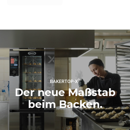
Emissionen hängen von der
Energiemischung des
Netzes ab, an das er
angeschlossen ist. Letztere
können eliminiert werden,
indem man sich dafür
entscheidet, Energie aus
erneuerbaren Quellen zu
kaufen.
Greenhouse Gas
Protocol
Schätzwert unter der Annahme
Schätzwert unter Annahme
einer täglichen Nutzung des
folgender wöchentlicher
Ofens (300 Tage/Jahr):
Reinigungsprogramm-Nutzung
(42 Wochen/Jahr):
8 Teilladungen Croissants
1 Kurzwaschprogramm
™
BAKERTOP-X
Der neue Maßstab
beim Backen.