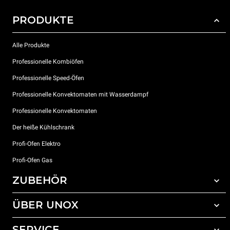
PRODUKTE
Alle Produkte
Professionelle Kombiöfen
Professionelle Speed-Öfen
Professionelle Konvektomaten mit Wasserdampf
Professionelle Konvektomaten
Der heiße Kühlschrank
Profi-Ofen Elektro
Profi-Ofen Gas
ZUBEHÖR
ÜBER UNOX
Gesamtes Zubehör
Reinigungsmittel für das Selbstreinigungsprogramm
SERVICE
Unsere Standorte weltweit