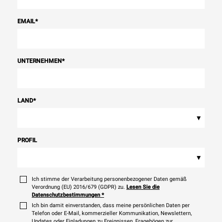
EMAIL
*
UNTERNEHMEN
*
LAND
*
▾
PROFIL
▾
Ich stimme der Verarbeitung personenbezogener Daten gemäß
Verordnung (EU) 2016/679 (GDPR) zu.
Lesen Sie die
Datenschutzbestimmungen
*
Ich bin damit einverstanden, dass meine persönlichen Daten per
Telefon oder E-Mail, kommerzieller Kommunikation, Newslettern,
Updates oder Einladungen zu Ereignissen, Fragebögen zur