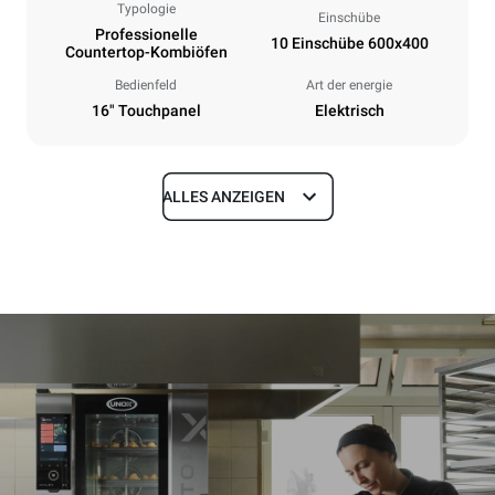
Typologie
Einschübe
Professionelle
10 Einschübe 600x400
Countertop-Kombiöfen
Bedienfeld
Art der energie
16" Touchpanel
Elektrisch
ALLES ANZEIGEN
Maße
Breite
Tiefe
860 mm
1018 mm
Höhe
Gewicht
1219 mm
178 kg
Spezifikationen der behälter
Anzahl der Bleche
Blechgröße
10
600x400