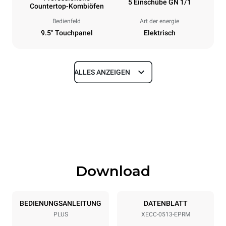
5 Einschübe GN 1/1
Countertop-Kombiöfen
Bedienfeld
Art der energie
9.5" Touchpanel
Elektrisch
ALLES ANZEIGEN
Maße
Breite
Tiefe
535 mm
872 mm
Höhe
Gewicht
649 mm
68 kg
Download
Spezifikationen der behälter
Anzahl der Bleche
Blechgröße
5
GN 1/1
BEDIENUNGSANLEITUNG
DATENBLATT
PLUS
XECC-0513-EPRM
Abstand zwischen den Schalen