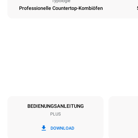
Typologie
Professionelle Countertop-Kombiöfen
Maße
Breite
750 mm
Gewicht
70 kg
Spezifikationen der behälter
Anzahl der Bl
5
BEDIENUNGSANLEITUNG
PLUS
Art der energie
Spannung
380-415V 3N
DOWNLOAD
1~