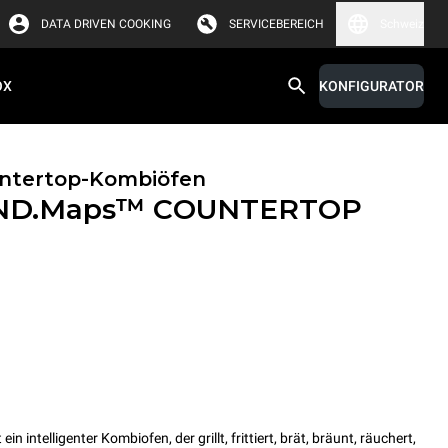
DATA DRIVEN COOKING
SERVICEBEREICH
Schweiz
OX
KONFIGURATOR
untertop-Kombiöfen
ND.Maps™ COUNTERTOP
ntelligenter Kombiofen, der grillt, frittiert, brät, bräunt, räuchert,