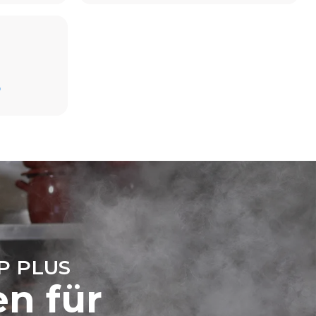
Schätzwert unter der Annahme einer täglichen
D
Nutzung des Ofens (300 Tage/Jahr):
6 kleine Portionen Brathähnchen
(Ofenbeladung: 20%)
direkten
1 volle Ofenladung Bratkartoffeln
ugt werden.
3 volle Ofenladungen mit Dampf gegart
on der
2 Std. Leerlauf im Ofen bei 180 °C
, an das er
önnen
ich dafür
uerbaren
P PLUS
en für