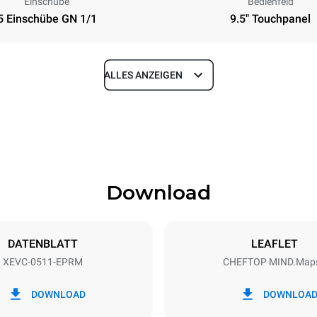
Einschübe
Bedienfeld
5 Einschübe GN 1/1
9.5" Touchpanel
ALLES ANZEIGEN
Tiefe
783 mm
Download
eche
Blechgröße
GN 1/1
DATENBLATT
LEAFLET
XEVC-0511-EPRM
CHEFTOP MIND.Map
Elektrische Leistung
~ / 220-240V 3~ / 220-240V
9,4 kW / 9,4 kW / 9,4 kW
DOWNLOAD
DOWNLOA