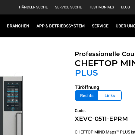
HÄNDLER SUCHE
SERVICE SUCHE
TESTIMONIALS
BLOG
BRANCHEN
APP & BETRIEBSSYSTEM
SERVICE
ÜBER UN
Professionelle Co
CHEFTOP MI
PLUS
Türöffnung
Rechts
Links
Code:
XEVC-0511-EPRM
CHEFTOP MIND.Maps™ PLUS ist ein i