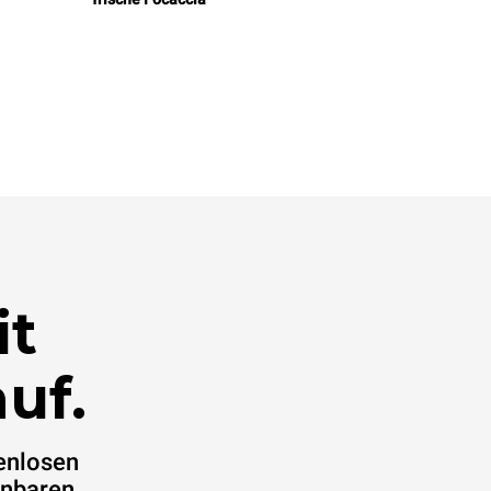
it
uf.
enlosen
inbaren.