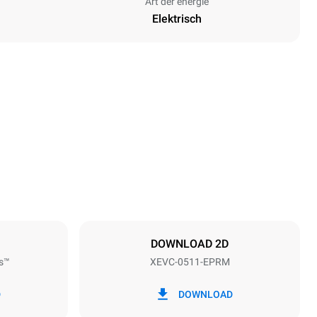
Art der energie
Elektrisch
Höhe
675 mm
Abstand zwischen den Schalen
67 mm
DOWNLOAD 2D
s™
XEVC-0511-EPRM
Frequenz
50 / 60 Hz
D
DOWNLOAD