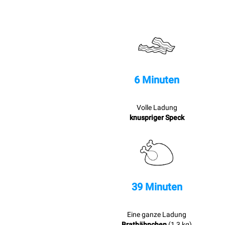
6 Minuten
Volle Ladung
knuspriger Speck
39 Minuten
Eine ganze Ladung
Brathähnchen
(1,3 kg)