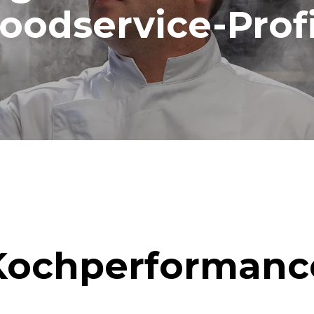
oodservice-Prof
Kochperformanc