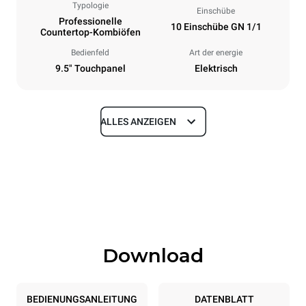
Typologie
Einschübe
Professionelle
10 Einschübe GN 1/1
Countertop-Kombiöfen
Bedienfeld
Art der energie
9.5" Touchpanel
Elektrisch
ALLES ANZEIGEN
Maße
Breite
Tiefe
750 mm
783 mm
Höhe
Gewicht
1010 mm
98 kg
Download
Spezifikationen der behälter
Anzahl der Bleche
Blechgröße
10
GN 1/1
BEDIENUNGSANLEITUNG
DATENBLATT