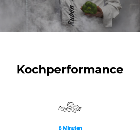
1 Langwaschprogramm
Brathähnchen
1 Mediumwaschprogramm
(Ofenbeladung: 20%)
1 volle Ofenladung
Bratkartoffeln
3 volle Ofenladungen mit
Dampf gegart
2 Std. Leerlauf im Ofen bei
180 °C
Kochperformance
6 Minuten