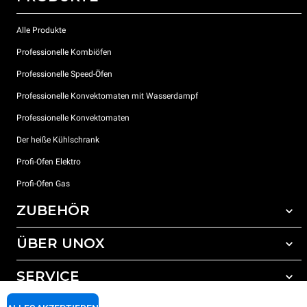
Alle Produkte
Professionelle Kombiöfen
Professionelle Speed-Öfen
Professionelle Konvektomaten mit Wasserdampf
Professionelle Konvektomaten
Der heiße Kühlschrank
Profi-Ofen Elektro
Profi-Ofen Gas
ZUBEHÖR
ÜBER UNOX
Gesamtes Zubehör
Reinigungsmittel für das Selbstreinigungsprogramm
SERVICE
Unsere Standorte weltweit
Reinigungsmittel für das manuelle Reinigungsprogramm