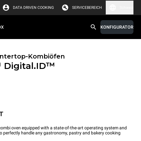
DATA DRIVEN COOKING
SERVICEBEREICH
Schweiz
OX
KONFIGURATOR
untertop-Kombiöfen
™
Digital.ID™
T
ombi oven equipped with a state-of-the-art operating system and
 to perfectly handle any gastronomy, pastry and bakery cooking