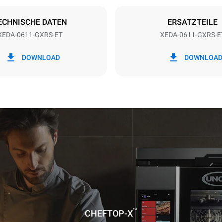
Schuko | ✓
ECHNISCHE DATEN
ERSATZTEILE
XEDA-0611-GXRS-ET
XEDA-0611-GXRS-E
 kWh
CO2-Emissionen
DOWNLOAD
DOWNLOA
ag
6.2 kg CO2/Tag
Die Schätzung umfasst nur die 
Emissionen, die durch die Ver
Gas entstehen. Die direkten E
aufgrund des Stromverbrauchs
Null angesehen. Die indirekten
Emissionen hängen von der
Energiemischung des Stromanb
diese können auf Null reduzier
indem man sich entscheidet, E
erneuerbaren energien zu bezi
liegen keine Daten zur Berech
indirekten Emissionen im Zu
mit der Gasversorgung vor.
Quellen: Emission Factor, Electr
Maps
Greenhouse Gas Protoco
™
CHEFTOP-X
nter Annahme folgender