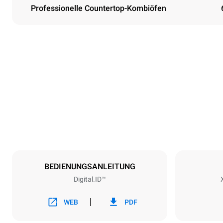
Professionelle Countertop-Kombiöfen
Maße
Breite
750 mm
Gewicht
132 kg
Spezifikationen der behälter
Anzahl der Bl
6
BEDIENUNGSANLEITUNG
Digital.ID™
Art der energie
Spannung
220-240V 1
WEB
PDF
Gasnennleist