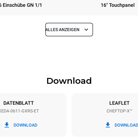
6 Einschübe GN 1/1
16" Touchpanel
ALLES ANZEIGEN
Tiefe
841 mm
Download
eche
Blechgröße
GN 1/1
DATENBLATT
LEAFLET
XEDA-0611-GXRS-ET
CHEFTOP-X™
Elektrische Leistung
~
1,4 kW
DOWNLOAD
DOWNLOA
ung max.
Steckertyp