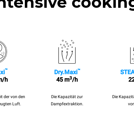
ntensive cookin
™
™
xi
Dry.Maxi
STEA
3
m/h
45 m
/h
22
it der von den
Die Kapazität zur
Die Kapazit
eugten Luft.
Dampfextraktion.
vo