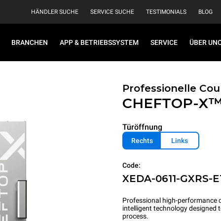
HÄNDLER SUCHE
SERVICE SUCHE
TESTIMONIALS
BLOG
BRANCHEN
APP & BETRIEBSSYSTEM
SERVICE
ÜBER UN
Professionelle Co
CHEFTOP-X
Türöffnung
Rechts
Links
Code:
XEDA-0611-GXRS-E
Professional high-performance c
intelligent technology designed
process.