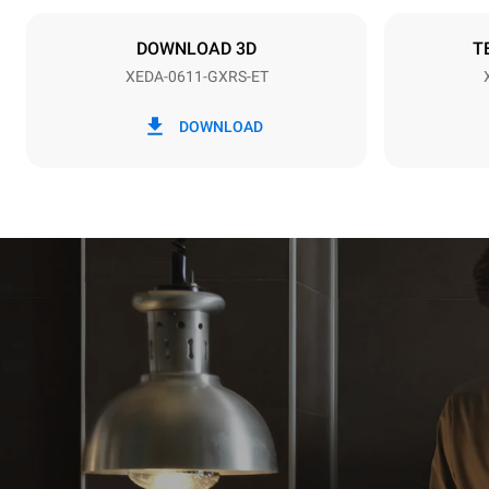
15
DOWNLOAD 3D
T
XEDA-0611-GXRS-ET
*
Verbrauch in kwh und co2-emissionen
Verbrauch in
DOWNLOAD
34.2 kWh/T
Schätzwert u