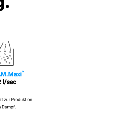
g.
™
M.Maxi
 l/sec
ät zur Produktion
n Dampf.