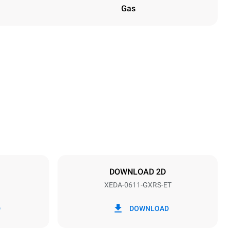
Gas
Höhe
789 mm
Abstand zwischen den Schalen
67 mm
DOWNLOAD 2D
XEDA-0611-GXRS-ET
Frequenz
50 / 60 Hz
D
DOWNLOAD