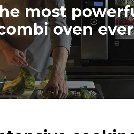
r Reinigungsprogramm-Nutzung (42
he most powerf
:
chprogramm
aschprogramm
combi oven ever