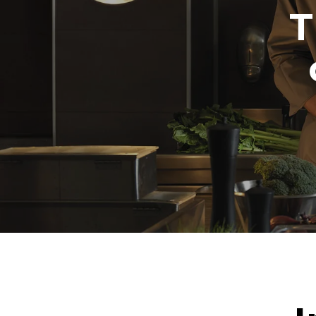
wöchentliche
T
Wochen/Jahr)
1 Langwas
1 Mediumw