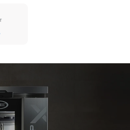
T
Schätzwert unter der Annahme einer täglichen
Nutzung des Ofens (300 Tage/Jahr):
D
6 kleine Portionen Brathähnchen
(Ofenbeladung: 20%)
direkten
1 volle Ofenladung Bratkartoffeln
brennung von
3 volle Ofenladungen mit Dampf gegart
missionen
2 Std. Leerlauf im Ofen bei 180 °C
 werden als
 elektrischen
ieters ab;
t werden,
nergie aus
ehen. Es
nung der
sammenhang
icity
l