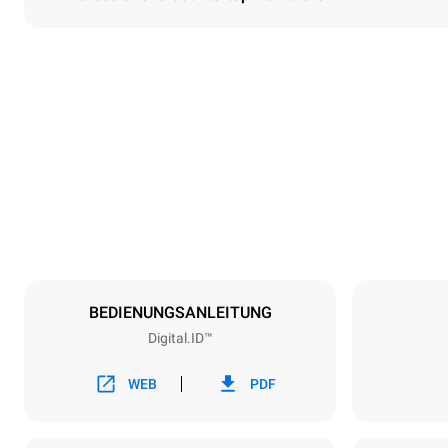
Maße
Breite
860 mm
Gewicht
150 kg
Spezifikationen der behälter
Anzahl der Bl
6
BEDIENUNGSANLEITUNG
Digital.ID™
Art der energie
Spannung
380-415V 3
WEB
PDF
Steckertyp
NICHT INB