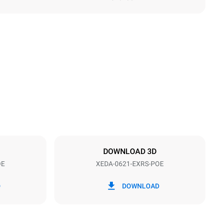
Höhe
849 mm
Abstand zwischen den Schalen
77 mm
DOWNLOAD 3D
OE
XEDA-0621-EXRS-POE
Frequenz
50 / 60 Hz
D
DOWNLOAD