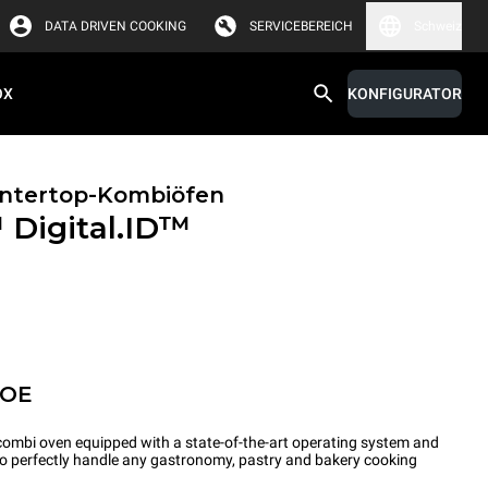
DATA DRIVEN COOKING
SERVICEBEREICH
Schweiz
OX
KONFIGURATOR
untertop-Kombiöfen
™
Digital.ID™
POE
ombi oven equipped with a state-of-the-art operating system and
 to perfectly handle any gastronomy, pastry and bakery cooking