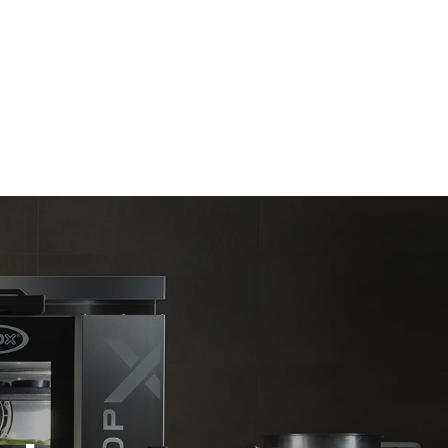
Schätzwert unter der Annahme einer täglichen
Nutzung des Ofens (365 Tage/Jahr):
6 volle Ofenladungen Brathähnchen
6 volle Ofenladungen mit Dampf gegart
direkten
ugt werden.
on der
, an das er
önnen
ich dafür
uerbaren