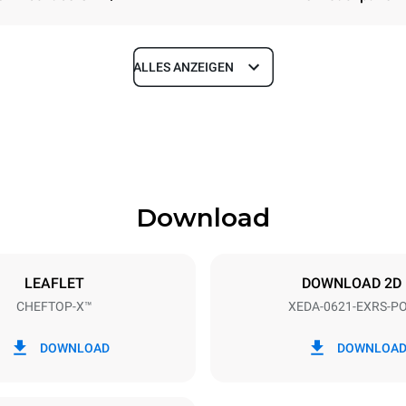
ALLES ANZEIGEN
Tiefe
1180 mm
Download
eche
Blechgröße
GN 2/1
LEAFLET
DOWNLOAD 2D
CHEFTOP-X™
XEDA-0621-EXRS-P
Elektrische Leistung
N~ / 220-240V 3~
23,1 kW
DOWNLOAD
DOWNLOA
EGRIFFEN