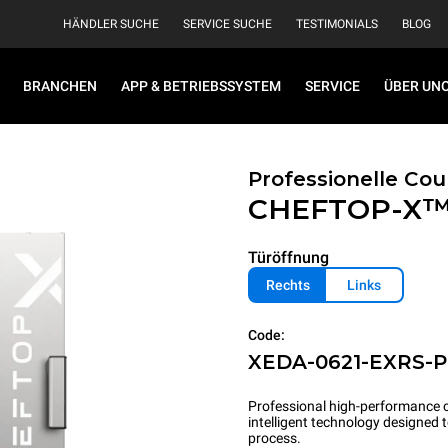
HÄNDLER SUCHE
SERVICE SUCHE
TESTIMONIALS
BLOG
BRANCHEN
APP & BETRIEBSSYSTEM
SERVICE
ÜBER UN
Professionelle Co
CHEFTOP-X
Türöffnung
Rechts
Links
Code:
XEDA-0621-EXRS-
Professional high-performance c
intelligent technology designed
process.