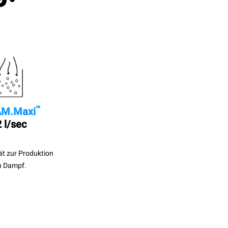
™
M.Maxi
 l/sec
ät zur Produktion
n Dampf.