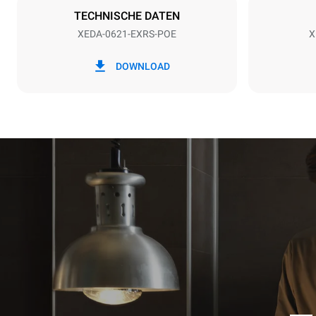
TECHNISCHE DATEN
XEDA-0621-EXRS-POE
X
*
Verbrauch in kwh und co2-emissionen
Verbrauch in
DOWNLOAD
91 kWh/Tag
Schätzwert u
wöchentliche
Wochen/Jahr)
7 Langwas