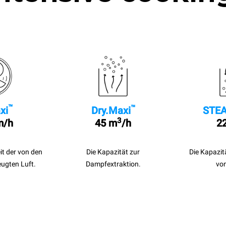
™
™
xi
Dry.Maxi
STEA
3
m/h
45 m
/h
22
it der von den
Die Kapazität zur
Die Kapazit
eugten Luft.
Dampfextraktion.
vo