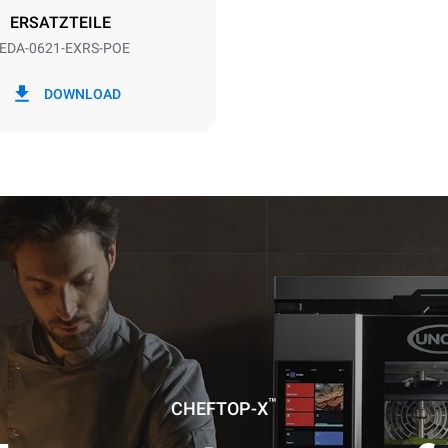
ERSATZTEILE
EDA-0621-EXRS-POE
 kWh
CO2-Emissionen
DOWNLOAD
0 kg CO2/Tag
Die Schätzung umfasst nur die 
Emissionen, die vom Ofen erze
Indirekte Emissionen hängen v
Energiemischung des Netzes ab
angeschlossen ist. Letztere k
eliminiert werden, indem man s
entscheidet, Energie aus erne
Quellen zu kaufen.
nter Annahme folgender
r Reinigungsprogramm-Nutzung (52
:
chprogramme
™
CHEFTOP-X