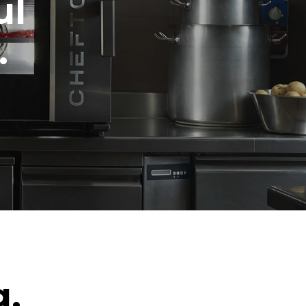
ul
.
g.