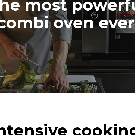
he most powerf
combi oven ever
ntensive cookin