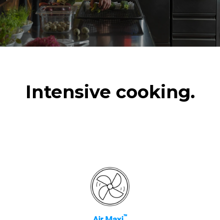
7 Langwaschprogramme
Brathähnchen
6 volle Ofenladungen mit
Dampf gegart
Intensive cooking.
™
Air.Maxi