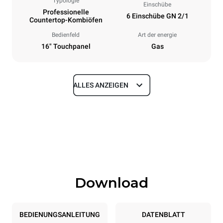
Typologie
Einschübe
Professionelle
6 Einschübe GN 2/1
Countertop-Kombiöfen
Bedienfeld
Art der energie
16" Touchpanel
Gas
ALLES ANZEIGEN
Maße
Breite
Tiefe
860 mm
1180 mm
Höhe
Gewicht
849 mm
168 kg
Download
Spezifikationen der behälter
Anzahl der Bleche
Blechgröße
6
GN 2/1
BEDIENUNGSANLEITUNG
DATENBLATT