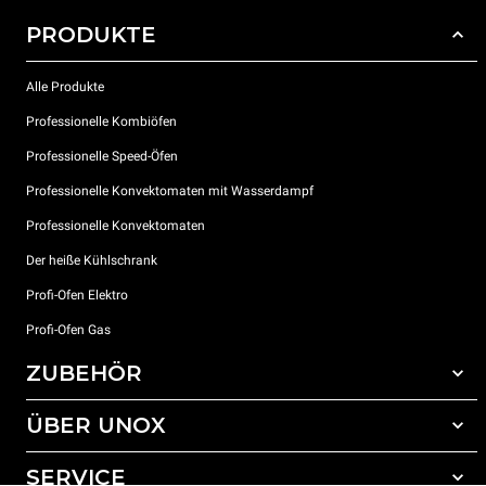
PRODUKTE
Alle Produkte
Professionelle Kombiöfen
Professionelle Speed-Öfen
Professionelle Konvektomaten mit Wasserdampf
Professionelle Konvektomaten
Der heiße Kühlschrank
Profi-Ofen Elektro
Profi-Ofen Gas
ZUBEHÖR
ÜBER UNOX
Gesamtes Zubehör
Reinigungsmittel für das Selbstreinigungsprogramm
SERVICE
Unsere Standorte weltweit