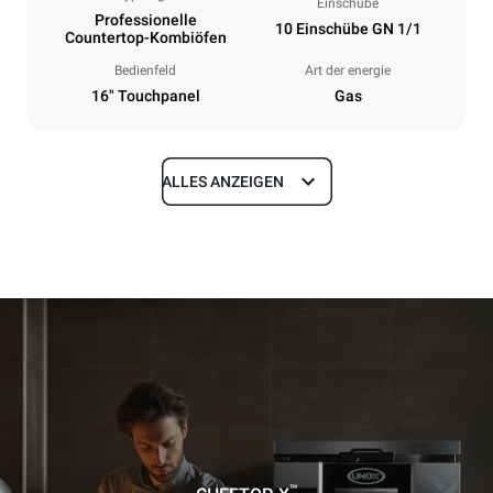
Einschübe
Professionelle
10 Einschübe GN 1/1
Countertop-Kombiöfen
Bedienfeld
Art der energie
16" Touchpanel
Gas
ALLES ANZEIGEN
Maße
Breite
Tiefe
750 mm
841 mm
Höhe
Gewicht
1069 mm
151 kg
Spezifikationen der behälter
Anzahl der Bleche
Blechgröße
10
GN 1/1
™