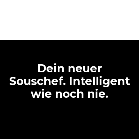
Brathähnchen
1 Mediumwaschprogramm
(Ofenbeladung: 20%)
1 volle Ofenladung
Bratkartoffeln
3 volle Ofenladungen mit
Dampf gegart
2 Std. Leerlauf im Ofen bei
180 °C
Dein neuer
Souschef. Intelligent
wie noch nie.