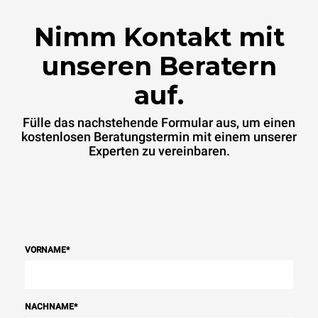
Energiemischung des
Netzes ab, an das er
Nimm Kontakt mit
angeschlossen ist. Letztere
können eliminiert werden,
indem man sich dafür
unseren Beratern
entscheidet, Energie aus
erneuerbaren Quellen zu
auf.
kaufen.
Greenhouse Gas
Protocol
Fülle das nachstehende Formular aus, um einen
kostenlosen Beratungstermin mit einem unserer
Experten zu vereinbaren.
VORNAME
*
NACHNAME
*