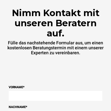
Energiemischung des
Netzes ab, an das er
Nimm Kontakt mit
angeschlossen ist. Letztere
können eliminiert werden,
indem man sich dafür
unseren Beratern
entscheidet, Energie aus
erneuerbaren Quellen zu
auf.
kaufen.
Greenhouse Gas
Protocol
Fülle das nachstehende Formular aus, um einen
kostenlosen Beratungstermin mit einem unserer
Experten zu vereinbaren.
VORNAME
*
NACHNAME
*