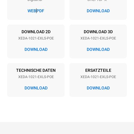
Abstand zwischen den Schalen
83 mm
WEB
PDF
DOWNLOAD
Art der energie
DOWNLOAD 2D
DOWNLOAD 3D
XEDA-1021-EXLS-POE
XEDA-1021-EXLS-POE
Spannung
Elektrische Leistung
380-415V 3N~ / 220-240V
35,8 kW
DOWNLOAD
DOWNLOAD
3~
Frequenz
Steckertyp
50 / 60 Hz
NICHT INBEGRIFFEN
TECHNISCHE DATEN
ERSATZTEILE
XEDA-1021-EXLS-POE
XEDA-1021-EXLS-POE
DOWNLOAD
DOWNLOAD
*
Verbrauch in kwh und co2-emissionen
Verbrauch in kWh
CO2-Emissionen
141.2 kWh/Tag
0 kg CO2/Tag
Die Schätzung umfasst nur
die direkten Emissionen,
die vom Ofen erzeugt
werden. Indirekte
Emissionen hängen von der