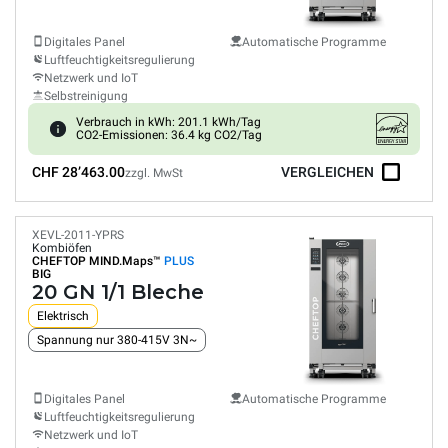
Digitales Panel
Automatische Programme
Luftfeuchtigkeitsregulierung
Netzwerk und IoT
Selbstreinigung
Verbrauch in kWh: 201.1 kWh/Tag
CO2-Emissionen: 36.4 kg CO2/Tag
CHF 28’463.00
VERGLEICHEN
zzgl. MwSt
XEVL-2011-YPRS
Kombiöfen
CHEFTOP MIND.Maps™
PLUS
BIG
20 GN 1/1 Bleche
Elektrisch
Spannung nur 380-415V 3N~
Digitales Panel
Automatische Programme
Luftfeuchtigkeitsregulierung
Netzwerk und IoT