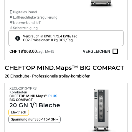
Digitales Panel
Luftfeuchtigkeitsregulierung
Netzwerk und IoT
Selbstreinigung
Verbrauch in kWh: 172.4 kWh/Tag
CO2-Emissionen: 0 kg CO2/Tag
CHF 18’068.00
VERGLEICHEN
zzgl. MwSt
CHEFTOP MIND.Maps™ BIG COMPACT
20 Einschübe - Professionelle trolley-kombiöfen
XECL-2013-YPRS
Kombiöfen
CHEFTOP MIND.Maps™
PLUS
BIG COMPACT
20 GN 1/1 Bleche
Elektrisch
Spannung nur 380-415V 3N~