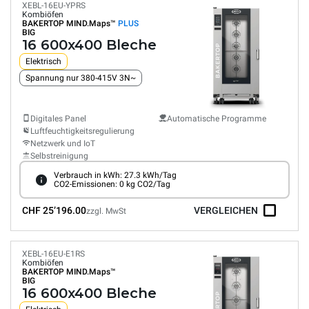
XEBL-16EU-YPRS
Kombiöfen
BAKERTOP MIND.Maps™
PLUS
BIG
16 600x400 Bleche
Elektrisch
Spannung nur 380-415V 3N~
Digitales Panel
Automatische Programme
Luftfeuchtigkeitsregulierung
Netzwerk und IoT
Selbstreinigung
Verbrauch in kWh: 27.3 kWh/Tag
CO2-Emissionen: 0 kg CO2/Tag
CHF 25’196.00
VERGLEICHEN
zzgl. MwSt
XEBL-16EU-E1RS
Kombiöfen
BAKERTOP MIND.Maps™
BIG
16 600x400 Bleche