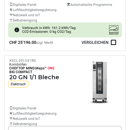
Digitales Panel
Automatische Programme
Luftfeuchtigkeitsregulierung
Netzwerk und IoT
Selbstreinigung
Verbrauch in kWh: 161.2 kWh/Tag
CO2-Emissionen: 0 kg CO2/Tag
CHF 25’196.00
VERGLEICHEN
zzgl. MwSt
XECL-2013-E1RS
Kombiöfen
CHEFTOP MIND.Maps™
ONE
BIG COMPACT
20 GN 1/1 Bleche
Elektrisch
Digitales Panel
Luftfeuchtigkeitsregulierung
Netzwerk und IoT
Selbstreinigung