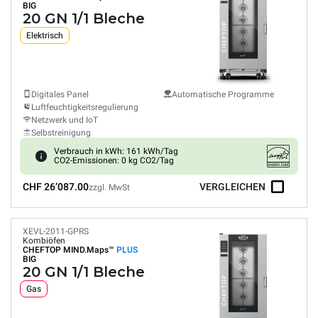
BIG
20 GN 1/1 Bleche
Elektrisch
Digitales Panel
Automatische Programme
Luftfeuchtigkeitsregulierung
Netzwerk und IoT
Selbstreinigung
Verbrauch in kWh: 161 kWh/Tag
CO2-Emissionen: 0 kg CO2/Tag
CHF 26’087.00
VERGLEICHEN
zzgl. MwSt
XEVL-2011-GPRS
Kombiöfen
CHEFTOP MIND.Maps™
PLUS
BIG
20 GN 1/1 Bleche
Gas