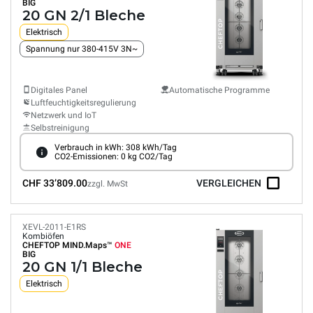
BIG
20 GN 2/1 Bleche
Elektrisch
Spannung nur 380-415V 3N~
Digitales Panel
Automatische Programme
Luftfeuchtigkeitsregulierung
Netzwerk und IoT
Selbstreinigung
Verbrauch in kWh: 308 kWh/Tag
CO2-Emissionen: 0 kg CO2/Tag
CHF 33’809.00
VERGLEICHEN
zzgl. MwSt
XEVL-2011-E1RS
Kombiöfen
CHEFTOP MIND.Maps™
ONE
BIG
20 GN 1/1 Bleche
Elektrisch