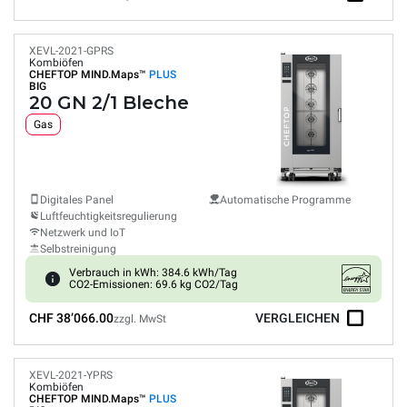
XEVL-2021-GPRS
Kombiöfen
CHEFTOP MIND.Maps™
PLUS
BIG
20 GN 2/1 Bleche
Gas
Digitales Panel
Automatische Programme
Luftfeuchtigkeitsregulierung
Netzwerk und IoT
Selbstreinigung
Verbrauch in kWh: 384.6 kWh/Tag
CO2-Emissionen: 69.6 kg CO2/Tag
CHF 38’066.00
VERGLEICHEN
zzgl. MwSt
XEVL-2021-YPRS
Kombiöfen
CHEFTOP MIND.Maps™
PLUS