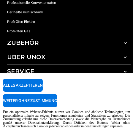
Professionelle Konvektomaten
Der heiße Kühlschrank
Profi-Ofen Elektro
Profi-Ofen Gas
ZUBEHÖR
ÜBER UNOX
Gesamtes Zubehör
Reinigungsmittel für das Selbstreinigungsprogramm
SERVICE
Unsere Standorte weltweit
Reinigungsmittel für das manuelle Reinigungsprogramm
ALLES AKZEPTIEREN
Wasseraufbereitung mit Kunstharzfiltern
Unox garantie
Wasseraufbereitung durch Umkehrosmose
Händler Suche
WEITER OHNE ZUSTIMMUNG
Service Suche
AI Content Disclaimer
Privacy policy
Cookie policy
Für ein optimales Website-Erlebnis nutzen wir Cookies und ähnliche Technologien, um
personalisierte Inhalte zu zeigen, Funktionen anzubieten und Statistiken zu erheben. Die
Copyright 2026 UNOX SpA Alle Rechte vorbehalten. Reg. Imp. Padova n °
Zustimmung erlaubt uns diese Datenverarbeitung sowie die Weitergabe an Drittanbieter
gemäß unserer Datenschutzerklärung. Durch Drücken des Buttons 'Weiter ohne
04230750285 - REA Padova 372835 - Kap. Soc. 5.000.000 € iv - P.IVA / CF
Akzeptieren' lassen sich Cookies jederzeit ablehnen oder in den Einstellungen anpassen.
04230750285 - IT WEEE Reg. No. IT08020000000377