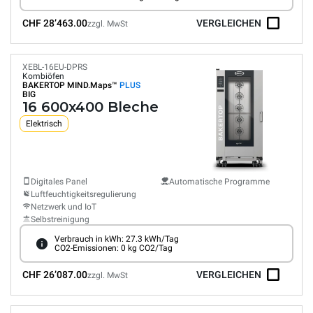
CHF 28’463.00
VERGLEICHEN
zzgl. MwSt
XEBL-16EU-DPRS
Kombiöfen
BAKERTOP MIND.Maps™
PLUS
BIG
16 600x400 Bleche
Elektrisch
Digitales Panel
Automatische Programme
Luftfeuchtigkeitsregulierung
Netzwerk und IoT
Selbstreinigung
Verbrauch in kWh: 27.3 kWh/Tag
CO2-Emissionen: 0 kg CO2/Tag
CHF 26’087.00
VERGLEICHEN
zzgl. MwSt