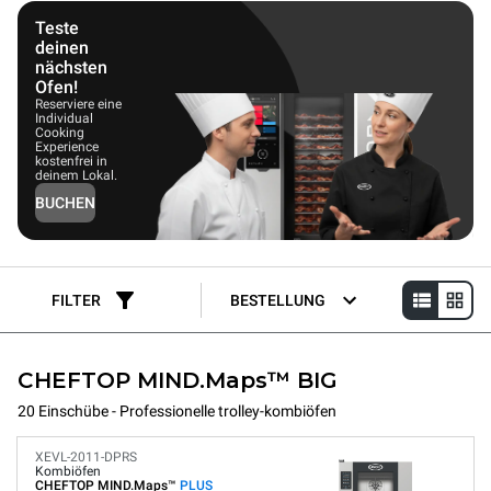
mit Leichtigkeit, ob beim Dämpfen, Braten, Schmoren, Grillen
oder Rösten. Unox-Kombidämpfer liefern unter allen
Teste
Bedingungen konstant wiederholbare, gleichmäßige
deinen
Garergebnisse.
nächsten
Ofen!
Reserviere eine
Individual
Cooking
Experience
kostenfrei in
deinem Lokal.
BUCHEN
FILTER
BESTELLUNG
CHEFTOP MIND.Maps™ BIG
20 Einschübe - Professionelle trolley-kombiöfen
XEVL-2011-DPRS
Kombiöfen
CHEFTOP MIND.Maps™
PLUS