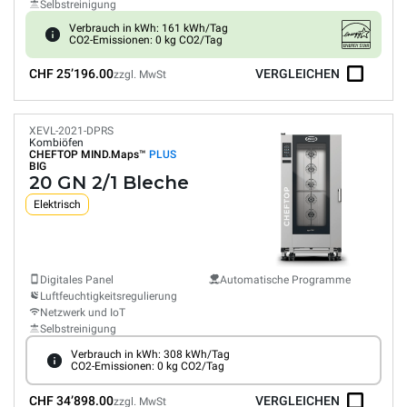
Selbstreinigung
Verbrauch in kWh: 161 kWh/Tag
CO2-Emissionen: 0 kg CO2/Tag
CHF 25’196.00
VERGLEICHEN
zzgl. MwSt
XEVL-2021-DPRS
Kombiöfen
CHEFTOP MIND.Maps™
PLUS
BIG
20 GN 2/1 Bleche
Elektrisch
Digitales Panel
Automatische Programme
Luftfeuchtigkeitsregulierung
Netzwerk und IoT
Selbstreinigung
Verbrauch in kWh: 308 kWh/Tag
CO2-Emissionen: 0 kg CO2/Tag
CHF 34’898.00
VERGLEICHEN
zzgl. MwSt