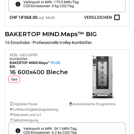
Verbrauch in kWh: 179.9 kWh/Tag
CO2-Emissionen: 0 kg CO2/Tag
CHF 18’068.00
VERGLEICHEN
zzgl. MwSt
BAKERTOP MIND.Maps™ BIG
16 Einschübe - Professionelle trolley-kombiöfen
XEBL-16EU-GPRS
Kombiöfen
BAKERTOP MIND.Maps™
PLUS
BIG
16 600x400 Bleche
Gas
Digitales Panel
Automatische Programme
Luftfeuchtigkeitsregulierung
Netzwerk und IoT
Selbstreinigung
Verbrauch in kWh: 34.1 kWh/Tag
CO2-Emissionen: 6.2 kg CO2/Tag